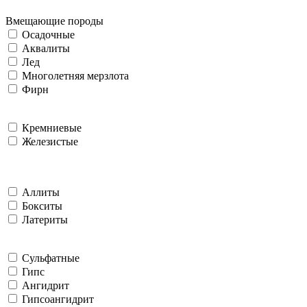
Вмещающие породы
Осадочные
Аквалиты
Лед
Многолетняя мерзлота
Фирн
Кремниевые
Железистые
Аллиты
Бокситы
Латериты
Сульфатные
Гипс
Ангидрит
Гипсоангидрит