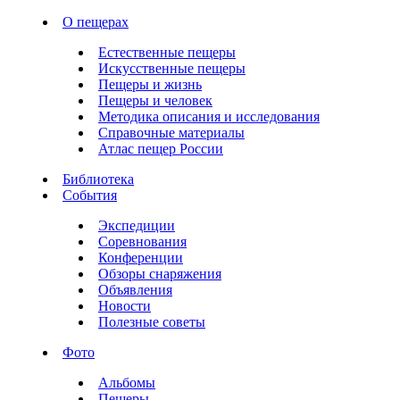
О пещерах
Естественные пещеры
Искусственные пещеры
Пещеры и жизнь
Пещеры и человек
Методика описания и исследования
Справочные материалы
Атлас пещер России
Библиотека
События
Экспедиции
Соревнования
Конференции
Обзоры снаряжения
Объявления
Новости
Полезные советы
Фото
Альбомы
Пещеры