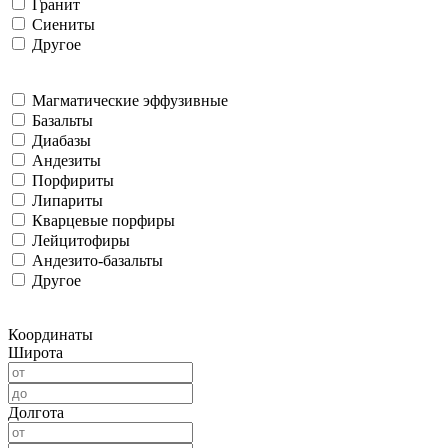
Гранит
Сиениты
Другое
Магматические эффузивные
Базальты
Диабазы
Андезиты
Порфириты
Липариты
Кварцевые порфиры
Лейцитофиры
Андезито-базальты
Другое
Координаты
Широта
Долгота