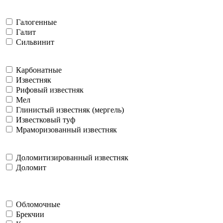
Галогенные
Галит
Сильвинит
Карбонатные
Известняк
Рифовый известняк
Мел
Глинистый известняк (мергель)
Известковый туф
Мраморизованный известняк
Доломитизированный известняк
Доломит
Обломочные
Брекчии