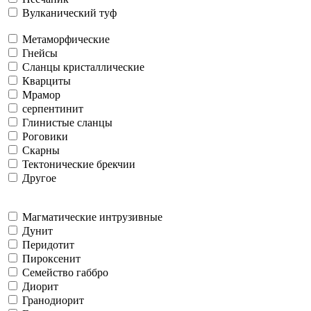
Вулканический туф
Метаморфические
Гнейсы
Сланцы кристаллические
Кварциты
Мрамор
серпентинит
Глинистые сланцы
Роговики
Скарны
Тектонические брекчии
Другое
Магматические интрузивные
Дунит
Перидотит
Пироксенит
Семейство габбро
Диорит
Гранодиорит