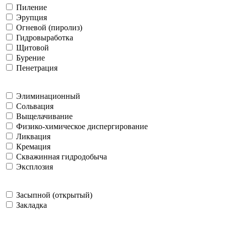
Пиление
Эрупция
Огневой (пиролиз)
Гидровыработка
Щитовой
Бурение
Пенетрация
Элиминационный
Сольвация
Выщелачивание
Физико-химическое диспергирование
Ликвация
Кремация
Скважинная гидродобыча
Эксплозия
Засыпной (открытый)
Закладка