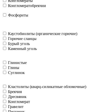
Конгломераты
Конгломератобрекчии
Фосфориты
Каустобиолиты (органические горючие)
Горючие сланцы
Бурый уголь
Каменный уголь
Глинистые
Глины
Суглинок
Кластолиты (кварц-силикатные обломочные)
Брекчия
Дресвяник
Конгломерат
Гравелит
Песчаник