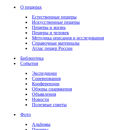
О пещерах
Естественные пещеры
Искусственные пещеры
Пещеры и жизнь
Пещеры и человек
Методика описания и исследования
Справочные материалы
Атлас пещер России
Библиотека
События
Экспедиции
Соревнования
Конференции
Обзоры снаряжения
Объявления
Новости
Полезные советы
Фото
Альбомы
Пещеры