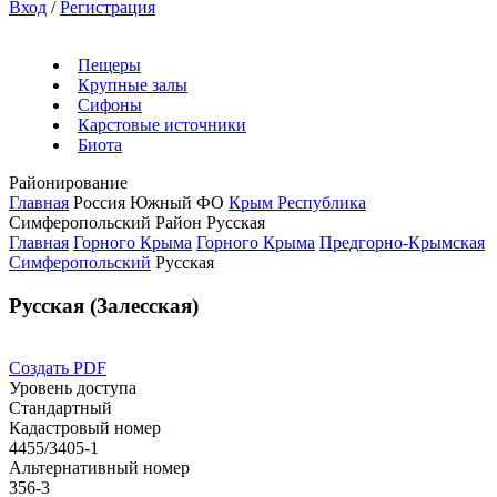
Вход
/
Регистрация
Пещеры
Крупные залы
Сифоны
Карстовые источники
Биота
Районирование
Главная
Россия
Южный ФО
Крым Республика
Симферопольский Район
Русская
Главная
Горного Крыма
Горного Крыма
Предгорно-Крымская
Симферопольский
Русская
Русская (Залесская)
Создать PDF
Уровень доступа
Стандартный
Кадастровый номер
4455/3405-1
Альтернативный номер
356-3