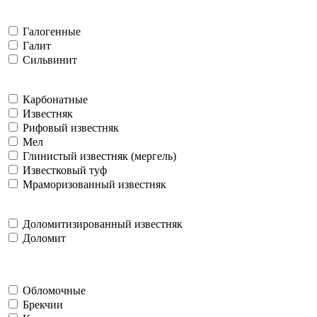
Галогенные
Галит
Сильвинит
Карбонатные
Известняк
Рифовый известняк
Мел
Глинистый известняк (мергель)
Известковый туф
Мраморизованный известняк
Доломитизированный известняк
Доломит
Обломочные
Брекчии