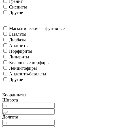
Гранит
Сиениты
Другое
Магматические эффузивные
Базальты
Диабазы
Андезиты
Порфириты
Липариты
Кварцевые порфиры
Лейцитофиры
Андезито-базальты
Другое
Координаты
Широта
Долгота