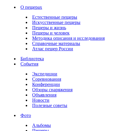
О пещерах
Естественные пещеры
Искусственные пещеры
Пещеры и жизнь
Пещеры и человек
Методика описания и исследования
Справочные материалы
Атлас пещер России
Библиотека
События
Экспедиции
Соревнования
Конференции
Обзоры снаряжения
Объявления
Новости
Полезные советы
Фото
Альбомы
Пещеры