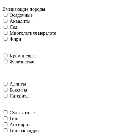
Вмещающие породы
Осадочные
Аквалиты
Лед
Многолетняя мерзлота
Фирн
Кремниевые
Железистые
Аллиты
Бокситы
Латериты
Сульфатные
Гипс
Ангидрит
Гипсоангидрит