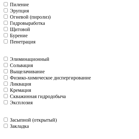
Пиление
Эрупция
Огневой (пиролиз)
Гидровыработка
Щитовой
Бурение
Пенетрация
Элиминационный
Сольвация
Выщелачивание
Физико-химическое диспергирование
Ликвация
Кремация
Скважинная гидродобыча
Эксплозия
Засыпной (открытый)
Закладка