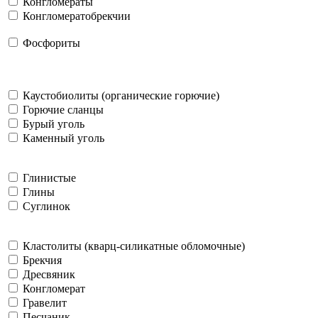
Конгломераты
Конгломератобрекчии
Фосфориты
Каустобиолиты (органические горючие)
Горючие сланцы
Бурый уголь
Каменный уголь
Глинистые
Глины
Суглинок
Кластолиты (кварц-силикатные обломочные)
Брекчия
Дресвяник
Конгломерат
Гравелит
Песчаник