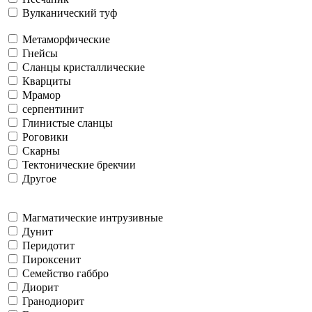
Вулканический туф
Метаморфические
Гнейсы
Сланцы кристаллические
Кварциты
Мрамор
серпентинит
Глинистые сланцы
Роговики
Скарны
Тектонические брекчии
Другое
Магматические интрузивные
Дунит
Перидотит
Пироксенит
Семейство габбро
Диорит
Гранодиорит