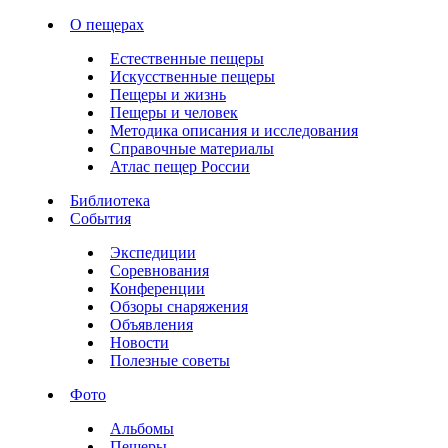
О пещерах
Естественные пещеры
Искусственные пещеры
Пещеры и жизнь
Пещеры и человек
Методика описания и исследования
Справочные материалы
Атлас пещер России
Библиотека
События
Экспедиции
Соревнования
Конференции
Обзоры снаряжения
Объявления
Новости
Полезные советы
Фото
Альбомы
Пещеры