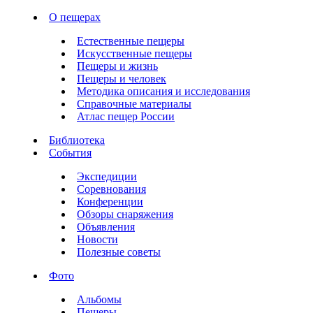
О пещерах
Естественные пещеры
Искусственные пещеры
Пещеры и жизнь
Пещеры и человек
Методика описания и исследования
Справочные материалы
Атлас пещер России
Библиотека
События
Экспедиции
Соревнования
Конференции
Обзоры снаряжения
Объявления
Новости
Полезные советы
Фото
Альбомы
Пещеры