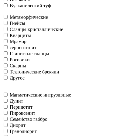
Вулканический туф
Метаморфические
Гнейсы
Сланцы кристаллические
Кварциты
Мрамор
серпентинит
Глинистые сланцы
Роговики
Скарны
Тектонические брекчии
Другое
Магматические интрузивные
Дунит
Перидотит
Пироксенит
Семейство габбро
Диорит
Гранодиорит