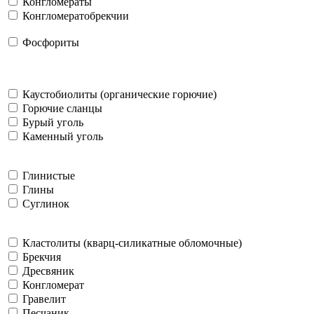
Конгломераты
Конгломератобрекчии
Фосфориты
Каустобиолиты (органические горючие)
Горючие сланцы
Бурый уголь
Каменный уголь
Глинистые
Глины
Суглинок
Кластолиты (кварц-силикатные обломочные)
Брекчия
Дресвяник
Конгломерат
Гравелит
Песчаник