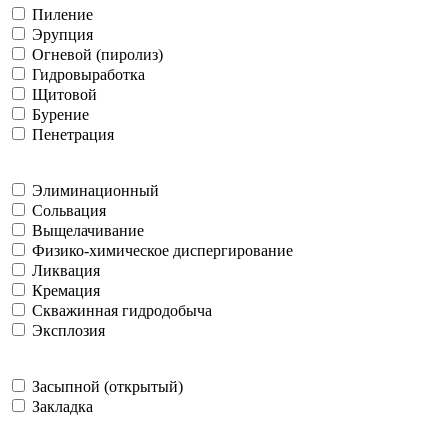
Пиление
Эрупция
Огневой (пиролиз)
Гидровыработка
Щитовой
Бурение
Пенетрация
Элиминационный
Сольвация
Выщелачивание
Физико-химическое диспергирование
Ликвация
Кремация
Скважинная гидродобыча
Эксплозия
Засыпной (открытый)
Закладка