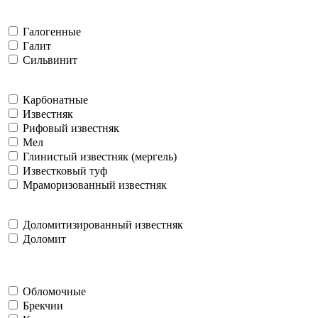
Галогенные
Галит
Сильвинит
Карбонатные
Известняк
Рифовый известняк
Мел
Глинистый известняк (мергель)
Известковый туф
Мраморизованный известняк
Доломитизированный известняк
Доломит
Обломочные
Брекчии