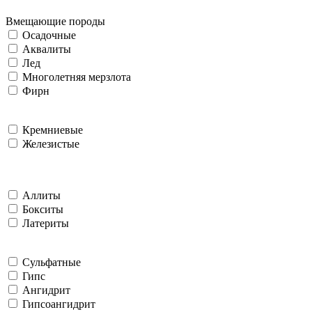
Вмещающие породы
Осадочные
Аквалиты
Лед
Многолетняя мерзлота
Фирн
Кремниевые
Железистые
Аллиты
Бокситы
Латериты
Сульфатные
Гипс
Ангидрит
Гипсоангидрит