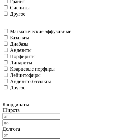
Гранит
Сиениты
Другое
Магматические эффузивные
Базальты
Диабазы
Андезиты
Порфириты
Липариты
Кварцевые порфиры
Лейцитофиры
Андезито-базальты
Другое
Координаты
Широта
Долгота