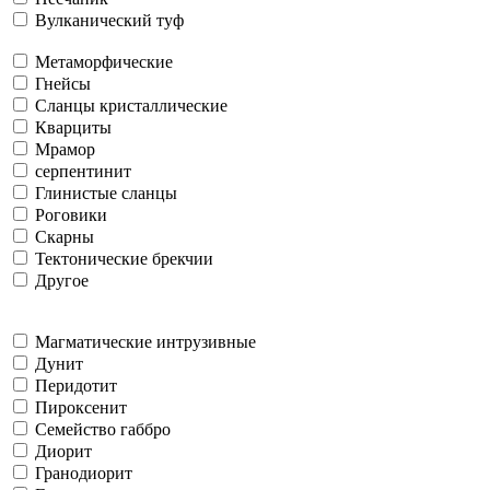
Вулканический туф
Метаморфические
Гнейсы
Сланцы кристаллические
Кварциты
Мрамор
серпентинит
Глинистые сланцы
Роговики
Скарны
Тектонические брекчии
Другое
Магматические интрузивные
Дунит
Перидотит
Пироксенит
Семейство габбро
Диорит
Гранодиорит