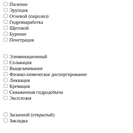
Пиление
Эрупция
Огневой (пиролиз)
Гидровыработка
Щитовой
Бурение
Пенетрация
Элиминационный
Сольвация
Выщелачивание
Физико-химическое диспергирование
Ликвация
Кремация
Скважинная гидродобыча
Эксплозия
Засыпной (открытый)
Закладка