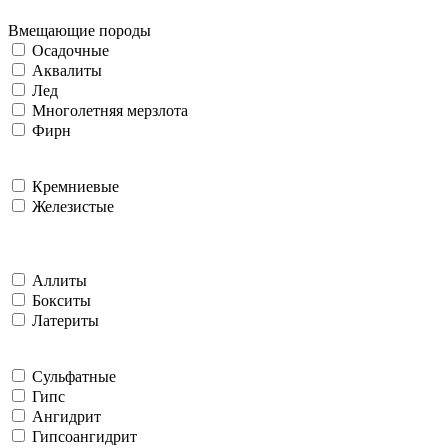
Вмещающие породы
Осадочные
Аквалиты
Лед
Многолетняя мерзлота
Фирн
Кремниевые
Железистые
Аллиты
Бокситы
Латериты
Сульфатные
Гипс
Ангидрит
Гипсоангидрит