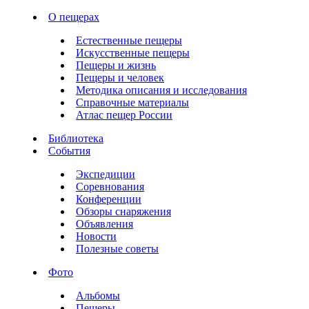
О пещерах
Естественные пещеры
Искусственные пещеры
Пещеры и жизнь
Пещеры и человек
Методика описания и исследования
Справочные материалы
Атлас пещер России
Библиотека
События
Экспедиции
Соревнования
Конференции
Обзоры снаряжения
Объявления
Новости
Полезные советы
Фото
Альбомы
Пещеры