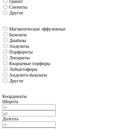
Гранит
Сиениты
Другое
Магматические эффузивные
Базальты
Диабазы
Андезиты
Порфириты
Липариты
Кварцевые порфиры
Лейцитофиры
Андезито-базальты
Другое
Координаты
Широта
Долгота