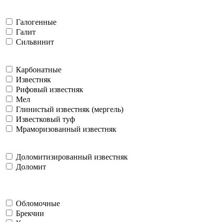
Галогенные
Галит
Сильвинит
Карбонатные
Известняк
Рифовый известняк
Мел
Глинистый известняк (мергель)
Известковый туф
Мраморизованный известняк
Доломитизированный известняк
Доломит
Обломочные
Брекчии