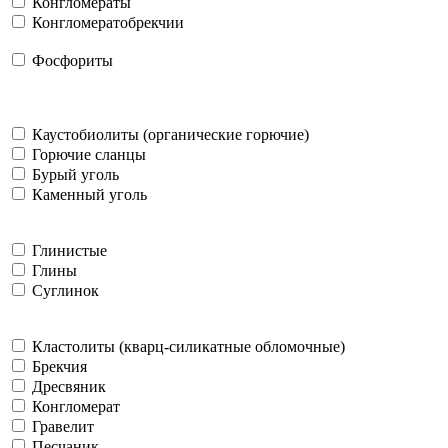
Конгломераты
Конгломератобрекчии
Фосфориты
Каустобиолиты (органические горючие)
Горючие сланцы
Бурый уголь
Каменный уголь
Глинистые
Глины
Суглинок
Кластолиты (кварц-силикатные обломочные)
Брекчия
Дресвяник
Конгломерат
Гравелит
Песчаник