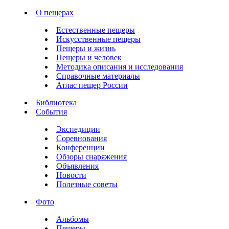
О пещерах
Естественные пещеры
Искусственные пещеры
Пещеры и жизнь
Пещеры и человек
Методика описания и исследования
Справочные материалы
Атлас пещер России
Библиотека
События
Экспедиции
Соревнования
Конференции
Обзоры снаряжения
Объявления
Новости
Полезные советы
Фото
Альбомы
Пещеры