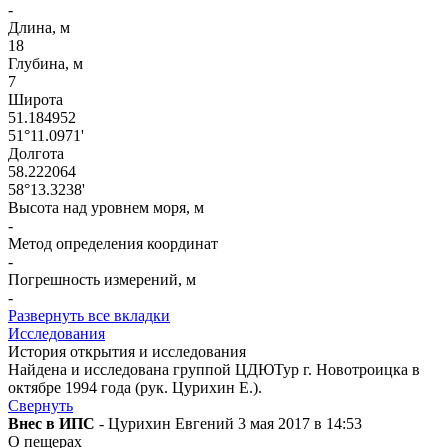
-
Длина, м
18
Глубина, м
7
Широта
51.184952
51°11.0971'
Долгота
58.222064
58°13.3238'
Высота над уровнем моря, м
-
Метод определения координат
-
Погрешность измерений, м
-
Развернуть все вкладки
Исследования
История открытия и исследования
Найдена и исследована группой ЦДЮТур г. Новотроицка в
октябре 1994 года (рук. Цурихин Е.).
Свернуть
Внес в ИПС
- Цурихин Евгений 3 мая 2017 в 14:53
О пещерах