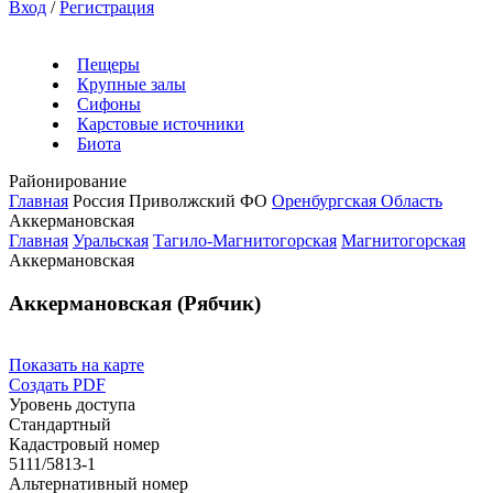
Вход
/
Регистрация
Пещеры
Крупные залы
Сифоны
Карстовые источники
Биота
Районирование
Главная
Россия
Приволжский ФО
Оренбургская Область
Аккермановская
Главная
Уральская
Тагило-Магнитогорская
Магнитогорская
Аккермановская
Аккермановская (Рябчик)
Показать на карте
Создать PDF
Уровень доступа
Стандартный
Кадастровый номер
5111/5813-1
Альтернативный номер