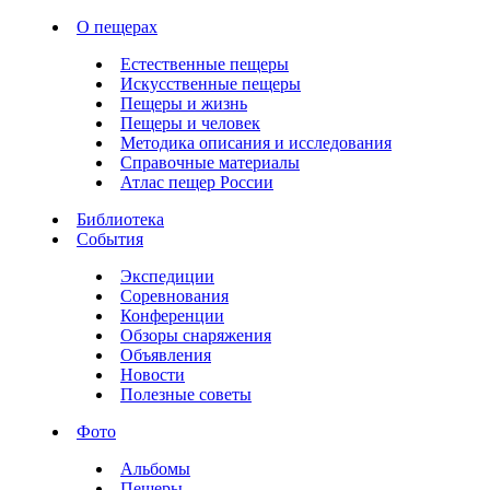
О пещерах
Естественные пещеры
Искусственные пещеры
Пещеры и жизнь
Пещеры и человек
Методика описания и исследования
Справочные материалы
Атлас пещер России
Библиотека
События
Экспедиции
Соревнования
Конференции
Обзоры снаряжения
Объявления
Новости
Полезные советы
Фото
Альбомы
Пещеры