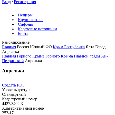
Вход
/
Регистрация
Пещеры
Крупные залы
Сифоны
Карстовые источники
Биота
Районирование
Главная
Россия
Южный ФО
Крым Республика
Ялта Город
Апрелька
Главная
Горного Крыма
Горного Крыма
Главной гряды
Ай-
Петринский
Апрелька
Апрелька
Создать PDF
Уровень доступа
Стандартный
Кадастровый номер
4427/3402-3
Альтернативный номер
253-17