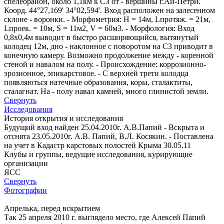
спелеорайон, около 1,1км к СЗ от - вершины г.Ай-Петри.
Коорд. 44°27,169' 34°02,594'. Вход расположен на залесенном
склоне - воронки. - Морфометрия: Н = 14м, Lпротяж. = 21м,
Lпроек. = 10м, S = 11м2, V = 60м3. - Морфология: Вход
0,8х0,4м выводит в быстро расширяющийся, вытянутый
колодец 12м, дно - наклонное с поворотом на СЗ приводит в
конечную камеру. Возможно продолжение между - коренной
стеной и навалом на полу. - Происхождение: коррозионно-
эрозионное, эпикарстовое. - С верхней трети колодца
появляються натечные образования, коры, сталактиты,
сталагнат. На - полу навал камней, много глинистой земли.
Свернуть
Исследования
История открытия и исследования
Будущий вход найден 25.04.2010г. А.В.Папий - Вскрыта и
отснята 23.05.2010г. А.В. Папий, В.Л. Косякин. - Поставлена
на учет в Кадастр карстовых полостей Крыма 30.05.11
Клубы и группы, ведущие исследования, курирующие
организации
ЯСС
Свернуть
Фотографии
Апрелька, перед вскрытием
Так 25 апреля 2010 г. выглядело место, где Алексей Папий