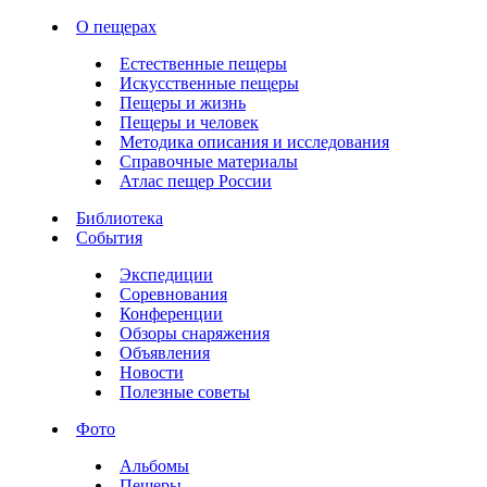
О пещерах
Естественные пещеры
Искусственные пещеры
Пещеры и жизнь
Пещеры и человек
Методика описания и исследования
Справочные материалы
Атлас пещер России
Библиотека
События
Экспедиции
Соревнования
Конференции
Обзоры снаряжения
Объявления
Новости
Полезные советы
Фото
Альбомы
Пещеры