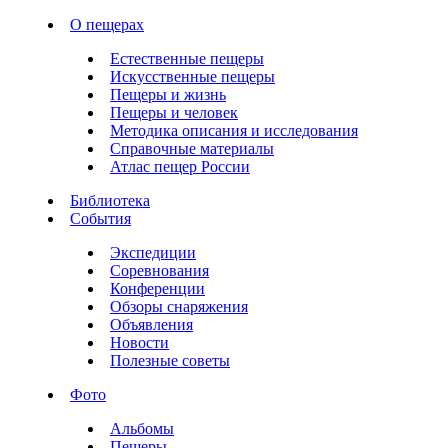
О пещерах
Естественные пещеры
Искусственные пещеры
Пещеры и жизнь
Пещеры и человек
Методика описания и исследования
Справочные материалы
Атлас пещер России
Библиотека
События
Экспедиции
Соревнования
Конференции
Обзоры снаряжения
Объявления
Новости
Полезные советы
Фото
Альбомы
Пещеры