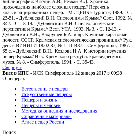
Библиография: Вятчин А.В., Резван В.Д. Хроника
прохождения наиболее сложных пещер// Перечень
классифицированных пещер. - М.: ЦРИБ «Турист», 1989. - С.
23-51. - Дублянский В.Н. Спелеонимы Крыма// Свет, 1992, №
3/5/. - С. 18-19. - Дублянский В.Н. Спелеологические
перспективы Крыма// Вест. УСА, 1993, № 3. - С. 12-13. -
Дублянский В.Н., Вахрушев Б.А. и др. Крупные карстовые
полости СССР. Крымская спелеологическая провинция// Рук.
деп. в ВИНИТИ 18.02.87, № 1111-В87. - Симферополь, 1987. -
65 с. - Дублянский В.Н., Козлова И.А. К истории изучения
пещер Крыма// Изв. Крымского республ. краеведческого
музея, № 8. - Симферополь, 1994. - С. 35-43.
Свернуть
Внес в ИПС
- ИСК Симферополь 12 января 2017 в 00:38
О пещерах
Естественные пещеры
Искусственные пещеры
Пещеры и жизнь
Пещеры и человек
Методика описания и исследования
Справочные материалы
Атлас пещер России
Поиск