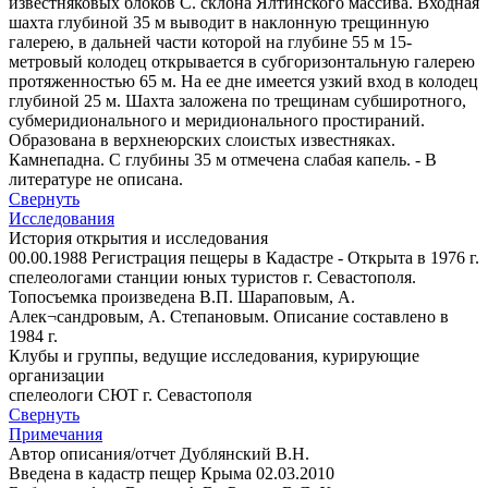
известняковых блоков С. склона Ялтинского массива. Входная
шахта глубиной 35 м выводит в наклонную трещинную
галерею, в дальней части которой на глубине 55 м 15-
метровый колодец открывается в субгоризонтальную галерею
протяженностью 65 м. На ее дне имеется узкий вход в колодец
глубиной 25 м. Шахта заложена по трещинам субширотного,
субмеридионального и меридионального простираний.
Образована в верхнеюрских слоистых известняках.
Камнепадна. С глубины 35 м отмечена слабая капель. - В
литературе не описана.
Свернуть
Исследования
История открытия и исследования
00.00.1988 Регистрация пещеры в Кадастре - Открыта в 1976 г.
спелеологами станции юных туристов г. Севастополя.
Топосъемка произведена В.П. Шараповым, А.
Алек¬сандровым, А. Степановым. Описание составлено в
1984 г.
Клубы и группы, ведущие исследования, курирующие
организации
спелеологи СЮТ г. Севастополя
Свернуть
Примечания
Автор описания/отчет Дублянский В.Н.
Введена в кадастр пещер Крыма 02.03.2010