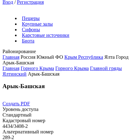
Вход
/
Регистрация
Пещеры
Крупные залы
Сифоны
Карстовые источники
Биота
Районирование
Главная
Россия
Южный ФО
Крым Республика
Ялта Город
Арык-Башская
Главная
Горного Крыма
Горного Крыма
Главной гряды
Ялтинский
Арык-Башская
Арык-Башская
Создать PDF
Уровень доступа
Стандартный
Кадастровый номер
4434/3408-2
Альтернативный номер
289-2