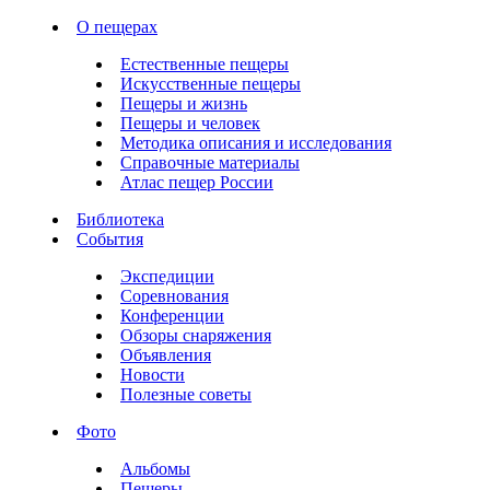
О пещерах
Естественные пещеры
Искусственные пещеры
Пещеры и жизнь
Пещеры и человек
Методика описания и исследования
Справочные материалы
Атлас пещер России
Библиотека
События
Экспедиции
Соревнования
Конференции
Обзоры снаряжения
Объявления
Новости
Полезные советы
Фото
Альбомы
Пещеры