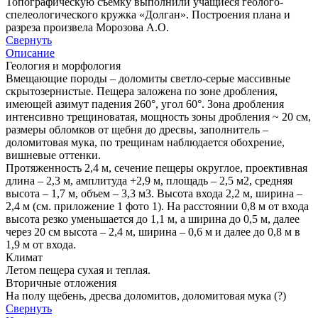
Топографическую съемку выполнили учащиеся геолого-
спелеологического кружка «Долган». Построения плана и
разреза произвела Морозова А.О.
Свернуть
Описание
Геология и морфология
Вмещающие породы – доломиты светло-серые массивные
скрытозернистые. Пещера заложена по зоне дробления,
имеющей азимут падения 260°, угол 60°. Зона дробления
интенсивно трещиноватая, мощность зоны дробления ~ 20 см,
размеры обломков от щебня до дресвы, заполнитель –
доломитовая мука, по трещинам наблюдается обохрение,
вишневые оттенки.
Протяженность 2,4 м, сечение пещеры округлое, проективная
длина – 2,3 м, амплитуда +2,9 м, площадь – 2,5 м2, средняя
высота – 1,7 м, объем – 3,3 м3. Высота входа 2,2 м, ширина –
2,4 м (см. приложение 1 фото 1). На расстоянии 0,8 м от входа
высота резко уменьшается до 1,1 м, а ширина до 0,5 м, далее
через 20 см высота – 2,4 м, ширина – 0,6 м и далее до 0,8 м в
1,9 м от входа.
Климат
Летом пещера сухая и теплая.
Вторичные отложения
На полу щебень, дресва доломитов, доломитовая мука (?)
Свернуть