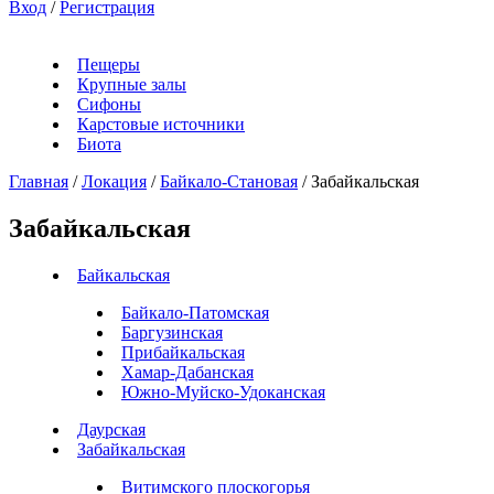
Вход
/
Регистрация
Пещеры
Крупные залы
Сифоны
Карстовые источники
Биота
Главная
/
Локация
/
Байкало-Становая
/
Забайкальская
Забайкальская
Байкальская
Байкало-Патомская
Баргузинская
Прибайкальская
Хамар-Дабанская
Южно-Муйско-Удоканская
Даурская
Забайкальская
Витимского плоскогорья