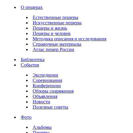
О пещерах
Естественные пещеры
Искусственные пещеры
Пещеры и жизнь
Пещеры и человек
Методика описания и исследования
Справочные материалы
Атлас пещер России
Библиотека
События
Экспедиции
Соревнования
Конференции
Обзоры снаряжения
Объявления
Новости
Полезные советы
Фото
Альбомы
Пещеры