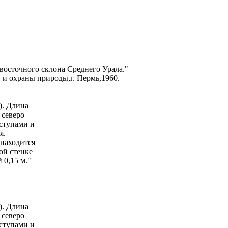
восточного склона Среднего Урала."
 и охраны природы,г. Пермь,1960.
). Длина
 северо
ыступами и
я.
 находится
ой стенке
 0,15 м."
). Длина
 северо
ыступами и