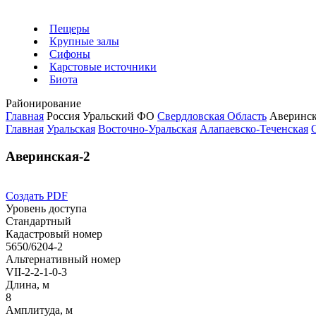
Пещеры
Крупные залы
Сифоны
Карстовые источники
Биота
Районирование
Главная
Россия
Уральский ФО
Свердловская Область
Аверинск
Главная
Уральская
Восточно-Уральская
Алапаевско-Теченская
Аверинская-2
Создать PDF
Уровень доступа
Стандартный
Кадастровый номер
5650/6204-2
Альтернативный номер
VII-2-2-1-0-3
Длина, м
8
Амплитуда, м