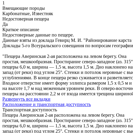
1
Вмещающие породы
Карбонатные, Известняк
Недостоверная пещера
Да
Краткое описание
Недостоверные данные по пещере.
Данные взяты из доклада Гевирц М. И. "Районирование карста 
Доклады 5-го Всеуральского совещания по вопросам географии
"Пещера Аверинская 2-ая расположена на левом берегу. Она
простая, мешкообразная. Простирание северо-западное (аз. 315°
пещеры 6,0 м, ширина — 1,5 м, высота 1,5 м. Дно наклонено на
запад (от реки) под углом 25°. Стенки и потолок неровные с в
углублениями. В конце пещера резко суживается и разветвляетс
Входное отверстие имеет форму эллипса размером 1,5 х 0,5 м и
на высоте 1,7 м над меженным уровнем реки. В северо-восточн
пещеры на расстоянии 2,2 м от входа имеется трещина шириной
Развернуть все вкладки
Расположение и транспортная доступность
Транспортная доступность
Пещера Аверинская 2-ая расположена на левом берегу. Она
простая, мешкообразная. Простирание северо-западное (аз. 315°
пещеры 6,0 м, ширина — 1,5 м, высота 1,5 м. Дно наклонено на
запад (от реки) под углом 25°. Стенки и потолок неровные с в