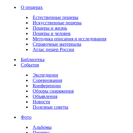
О пещерах
Естественные пещеры
Искусственные пещеры
Пещеры и жизнь
Пещеры и человек
Методика описания и исследования
Справочные материалы
Атлас пещер России
Библиотека
События
Экспедиции
Соревнования
Конференции
Обзоры снаряжения
Объявления
Новости
Полезные советы
Фото
Альбомы
Пещеры