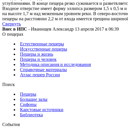
углублениями. В конце пещера резко суживается и разветвляетс
Входное отверстие имеет форму эллипса размером 1,5 х 0,5 м и
на высоте 1,7 м над меженным уровнем реки. В северо-восточн
пещеры на расстоянии 2,2 м от входа имеется трещина шириной
Свернуть
Внес в ИПС
- Иванищев Александр 13 апреля 2017 в 06:39
О пещерах
Естественные пещеры
Искусственные пещеры
Пещеры и жизнь
Пещеры и человек
Методика описания и исследования
Справочные материалы
Атлас пещер России
Поиск
Пещеры
Большие залы
Сифоны
Карстовые источники
Библиотека
События