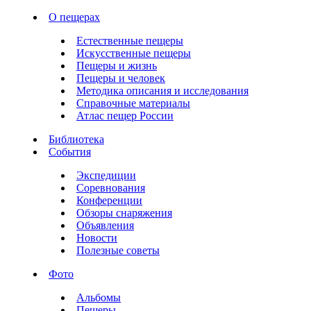
О пещерах
Естественные пещеры
Искусственные пещеры
Пещеры и жизнь
Пещеры и человек
Методика описания и исследования
Справочные материалы
Атлас пещер России
Библиотека
События
Экспедиции
Соревнования
Конференции
Обзоры снаряжения
Объявления
Новости
Полезные советы
Фото
Альбомы
Пещеры