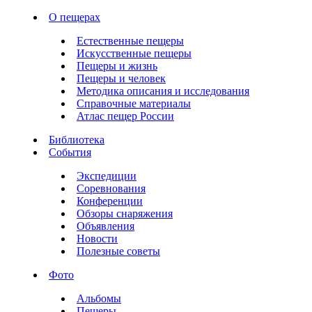
О пещерах
Естественные пещеры
Искусственные пещеры
Пещеры и жизнь
Пещеры и человек
Методика описания и исследования
Справочные материалы
Атлас пещер России
Библиотека
События
Экспедиции
Соревнования
Конференции
Обзоры снаряжения
Объявления
Новости
Полезные советы
Фото
Альбомы
Пещеры