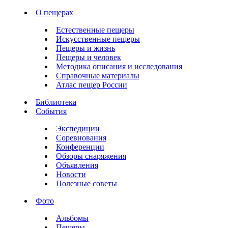
О пещерах
Естественные пещеры
Искусственные пещеры
Пещеры и жизнь
Пещеры и человек
Методика описания и исследования
Справочные материалы
Атлас пещер России
Библиотека
События
Экспедиции
Соревнования
Конференции
Обзоры снаряжения
Объявления
Новости
Полезные советы
Фото
Альбомы
Пещеры