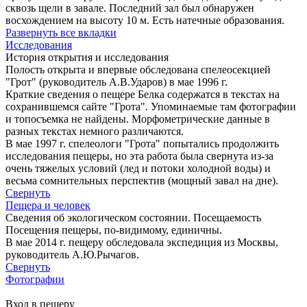
сквозь щели в завале. Последний зал был обнаружен
восхождением на высоту 10 м. Есть натечные образования.
Развернуть все вкладки
Исследования
История открытия и исследования
Полость открыта и впервые обследована спелеосекцией
"Грот" (руководитель А.В.Ударов) в мае 1996 г.
Краткие сведения о пещере Белка содержатся в текстах на
сохранившемся сайте "Грота". Упоминаемые там фотографии
и топосъемка не найдены. Морфометрические данные в
разных текстах немного различаются.
В мае 1997 г. спелеологи "Грота" попытались продолжить
исследования пещеры, но эта работа была свернута из-за
очень тяжелых условий (лед и потоки холодной воды) и
весьма сомнительных перспектив (мощный завал на дне).
Свернуть
Пещера и человек
Сведения об экологическом состоянии. Посещаемость
Посещения пещеры, по-видимому, единичны.
В мае 2014 г. пещеру обследовала экспедиция из Москвы,
руководитель А.Ю.Рычагов.
Свернуть
Фотографии
Вход в пещеру