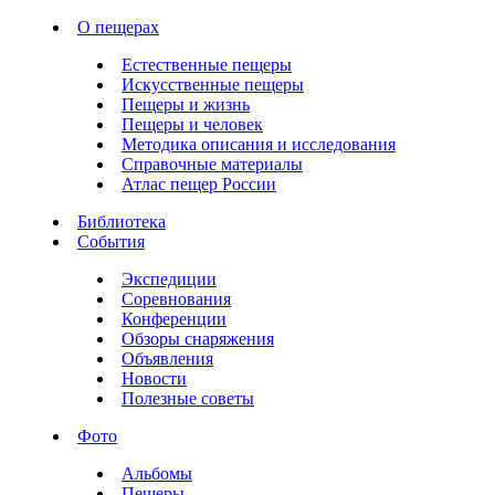
О пещерах
Естественные пещеры
Искусственные пещеры
Пещеры и жизнь
Пещеры и человек
Методика описания и исследования
Справочные материалы
Атлас пещер России
Библиотека
События
Экспедиции
Соревнования
Конференции
Обзоры снаряжения
Объявления
Новости
Полезные советы
Фото
Альбомы
Пещеры