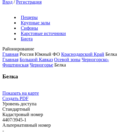
Вход
/
Регистрация
Пещеры
Крупные залы
Сифоны
Карстовые источники
Биота
Районирование
Главная
Россия
Южный ФО
Краснодарский Край
Белка
Главная
Большой Кавказ
Осевой зоны
Черногорско-
Фиштинская
Черногорье
Белка
Белка
Показать на карте
Создать PDF
Уровень доступа
Стандартный
Кадастровый номер
4407/3945-1
Альтернативный номер
-