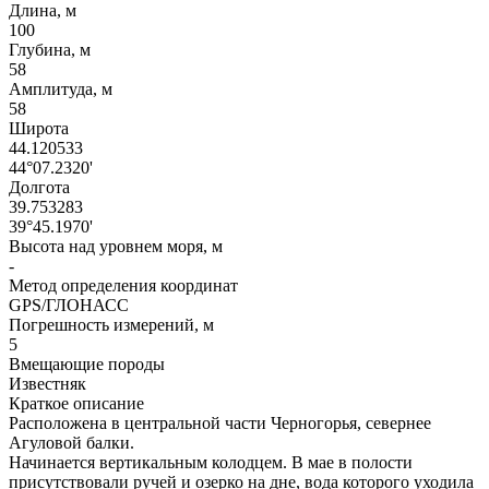
Длина, м
100
Глубина, м
58
Амплитуда, м
58
Широта
44.120533
44°07.2320'
Долгота
39.753283
39°45.1970'
Высота над уровнем моря, м
-
Метод определения координат
GPS/ГЛОНАСС
Погрешность измерений, м
5
Вмещающие породы
Известняк
Краткое описание
Расположена в центральной части Черногорья, севернее
Агуловой балки.
Начинается вертикальным колодцем. В мае в полости
присутствовали ручей и озерко на дне, вода которого уходила