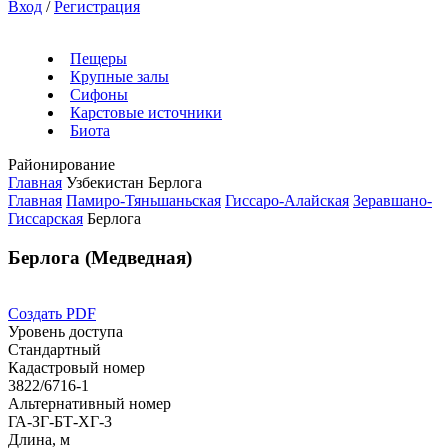
Вход
/
Регистрация
Пещеры
Крупные залы
Сифоны
Карстовые источники
Биота
Районирование
Главная
Узбекистан
Берлога
Главная
Памиро-Тяньшаньская
Гиссаро-Алайская
Зеравшано-
Гиссарская
Берлога
Берлога (Медведная)
Создать PDF
Уровень доступа
Стандартный
Кадастровый номер
3822/6716-1
Альтернативный номер
ГА-ЗГ-БТ-ХГ-3
Длина, м