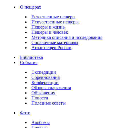
О пещерах
Естественные пещеры
Искусственные пещеры
Пещеры и жизнь
Пещеры и человек
Методика описания и исследования
Справочные материалы
Атлас пещер России
Библиотека
События
Экспедиции
Соревнования
Конференции
Обзоры снаряжения
Объявления
Новости
Полезные советы
Фото
Альбомы
Пещеры