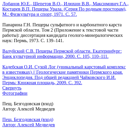
Лобанов Ю.Е., Щепетов В.О., Илюхин В.В., Максимович Г.А.,
Костарев В.П. Пещеры Урала. (Серия По родным просторам),
М.: Физкультура и спорт, 1971. С. 57.
Панарина Г.Н. Пещеры сульфатного и карбонатного карста
Пермской области. Том 2 (Приложение к текстовой части
работы): диссертация кандидата геолого-минералогических
наук: Пермь, 1973. С. 139–141.
Валуйский С.В. Пещеры Пермской области. Екатеринбург:
Банк культурной информации, 2000. С. 105, 110–111.
Кадебская О.И. Сухой Лог (уникальный карстовый комплекс
в известняках) // Геологические памятники Пермского края.
Энциклопедия. Под общей редакцией Чайковского И.И.
Пермь: Книжная площадь, 2009. С. 392.
Свернуть
Фотографии
Пещ. Безгодовская (вход)
Автор: Алексей Медведев
Пещ. Безгодовская (вход)
Автор: Алексей Медведев