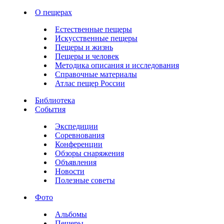
О пещерах
Естественные пещеры
Искусственные пещеры
Пещеры и жизнь
Пещеры и человек
Методика описания и исследования
Справочные материалы
Атлас пещер России
Библиотека
События
Экспедиции
Соревнования
Конференции
Обзоры снаряжения
Объявления
Новости
Полезные советы
Фото
Альбомы
Пещеры