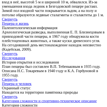
вход в неё, высотой 5 м и шириной 10 м, обвалился. Из-за
уменьшения входа ледник в Безгодовской пещере растаял.
Зимой пол входной части покрывается льдом, а на полу и
потолке образуются ледяные сталагмиты и сталактиты до 1 м.
Свернуть
Пещера и жизнь
Палеонтологическая информация
Археологическая разведка, выполненная Е. П. Близнецовым в
привходовой части пещеры, в 1967 году обнаружила кости
плейстоценовых животных, а также куски древесного угля.
На сегодняшний день местонахождение находок неизвестно
(Кадебская, 2009).
Свернуть
Исследования
История открытия и исследования
План пещеры был составлен В.П. Тебеньковым в 1935 году.
Описана Н.С. Токаревым в 1940 году и К.А. Горбуновой в
1955 году.
Свернуть
Пещера и человек
Охранный статус
Находится на территории памятника природы
Свернуть
Категория сложности и спортивно-техническое описание
Категория сложности