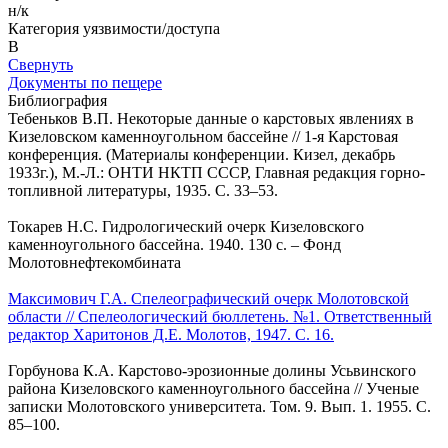
н/к
Категория уязвимости/доступа
B
Свернуть
Документы по пещере
Библиография
Тебеньков В.П. Некоторые данные о карстовых явлениях в
Кизеловском каменноугольном бассейне // 1-я Карстовая
конференция. (Материалы конференции. Кизел, декабрь
1933г.), М.-Л.: ОНТИ НКТП СССР, Главная редакция горно-
топливной литературы, 1935. С. 33–53.
Токарев Н.С. Гидрологический очерк Кизеловского
каменноугольного бассейна. 1940. 130 с. – Фонд
Молотовнефтекомбината
Максимович Г.А. Спелеографический очерк Молотовской
области // Спелеологический бюллетень. №1. Ответственный
редактор Харитонов Д.Е. Молотов, 1947. С. 16.
Горбунова К.А. Карстово-эрозионные долины Усьвинского
района Кизеловского каменноугольного бассейна // Ученые
записки Молотовского университета. Том. 9. Вып. 1. 1955. С.
85–100.