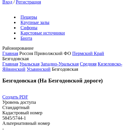
Вход
/
Регистрация
Пещеры
Крупные залы
Сифоны
Карстовые источники
Биота
Районирование
Главная
Россия
Приволжский ФО
Пермский Край
Безгодовская
Главная
Уральская
Западно-Уральская
Средняя
Кизеловско-
Яйвинский
Усьвинский
Безгодовская
Безгодовская (На Безгодовской дороге)
Создать PDF
Уровень доступа
Стандартный
Кадастровый номер
5845/5744-1
Альтернативный номер
-