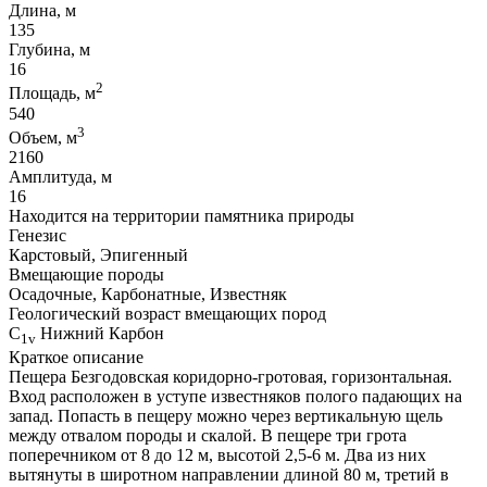
Длина, м
135
Глубина, м
16
2
Площадь, м
540
3
Объем, м
2160
Амплитуда, м
16
Находится на территории памятника природы
Генезис
Карстовый, Эпигенный
Вмещающие породы
Осадочные, Карбонатные, Известняк
Геологический возраст вмещающих пород
C
Нижний Карбон
1v
Краткое описание
Пещера Безгодовская коридорно-гротовая, горизонтальная.
Вход расположен в уступе известняков полого падающих на
запад. Попасть в пещеру можно через вертикальную щель
между отвалом породы и скалой. В пещере три грота
поперечником от 8 до 12 м, высотой 2,5-6 м. Два из них
вытянуты в широтном направлении длиной 80 м, третий в