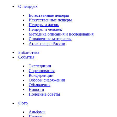
О пещерах
Естественные пещеры
Искусственные пещеры
Пещеры и жизнь
Пещеры и человек
Методика описания и исследования
Справочные материалы
Атлас пещер России
Библиотека
События
Экспедиции
Соревнования
Конференции
Обзоры снаряжения
Объявления
Новости
Полезные советы
Фото
Альбомы
Пещеры