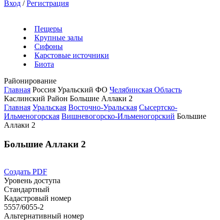
Вход
/
Регистрация
Пещеры
Крупные залы
Сифоны
Карстовые источники
Биота
Районирование
Главная
Россия
Уральский ФО
Челябинская Область
Каслинский Район
Большие Аллаки 2
Главная
Уральская
Восточно-Уральская
Сысертско-
Ильменогорская
Вишневогорско-Ильменогорский
Большие
Аллаки 2
Большие Аллаки 2
Создать PDF
Уровень доступа
Стандартный
Кадастровый номер
5557/6055-2
Альтернативный номер