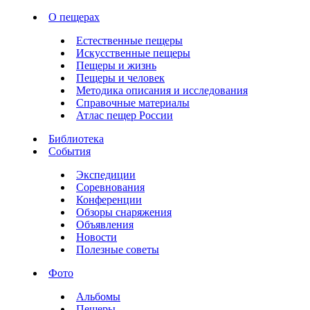
О пещерах
Естественные пещеры
Искусственные пещеры
Пещеры и жизнь
Пещеры и человек
Методика описания и исследования
Справочные материалы
Атлас пещер России
Библиотека
События
Экспедиции
Соревнования
Конференции
Обзоры снаряжения
Объявления
Новости
Полезные советы
Фото
Альбомы
Пещеры