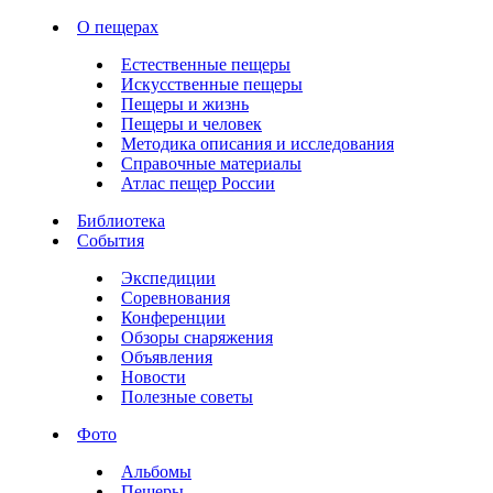
О пещерах
Естественные пещеры
Искусственные пещеры
Пещеры и жизнь
Пещеры и человек
Методика описания и исследования
Справочные материалы
Атлас пещер России
Библиотека
События
Экспедиции
Соревнования
Конференции
Обзоры снаряжения
Объявления
Новости
Полезные советы
Фото
Альбомы
Пещеры