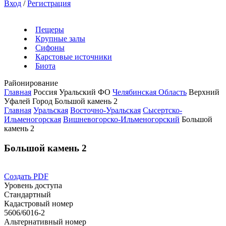
Вход
/
Регистрация
Пещеры
Крупные залы
Сифоны
Карстовые источники
Биота
Районирование
Главная
Россия
Уральский ФО
Челябинская Область
Верхний
Уфалей Город
Большой камень 2
Главная
Уральская
Восточно-Уральская
Сысертско-
Ильменогорская
Вишневогорско-Ильменогорский
Большой
камень 2
Большой камень 2
Создать PDF
Уровень доступа
Стандартный
Кадастровый номер
5606/6016-2
Альтернативный номер