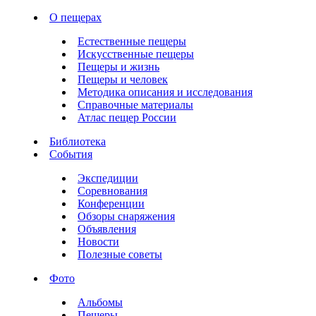
О пещерах
Естественные пещеры
Искусственные пещеры
Пещеры и жизнь
Пещеры и человек
Методика описания и исследования
Справочные материалы
Атлас пещер России
Библиотека
События
Экспедиции
Соревнования
Конференции
Обзоры снаряжения
Объявления
Новости
Полезные советы
Фото
Альбомы
Пещеры