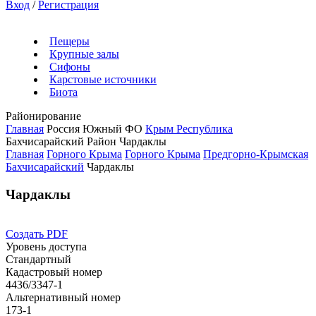
Вход
/
Регистрация
Пещеры
Крупные залы
Сифоны
Карстовые источники
Биота
Районирование
Главная
Россия
Южный ФО
Крым Республика
Бахчисарайский Район
Чардаклы
Главная
Горного Крыма
Горного Крыма
Предгорно-Крымская
Бахчисарайский
Чардаклы
Чардаклы
Создать PDF
Уровень доступа
Стандартный
Кадастровый номер
4436/3347-1
Альтернативный номер
173-1