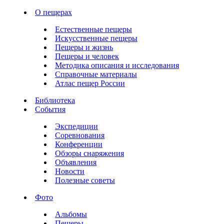
О пещерах
Естественные пещеры
Искусственные пещеры
Пещеры и жизнь
Пещеры и человек
Методика описания и исследования
Справочные материалы
Атлас пещер России
Библиотека
События
Экспедиции
Соревнования
Конференции
Обзоры снаряжения
Объявления
Новости
Полезные советы
Фото
Альбомы
Пещеры