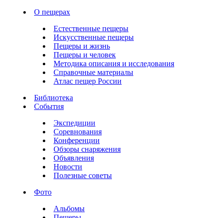
О пещерах
Естественные пещеры
Искусственные пещеры
Пещеры и жизнь
Пещеры и человек
Методика описания и исследования
Справочные материалы
Атлас пещер России
Библиотека
События
Экспедиции
Соревнования
Конференции
Обзоры снаряжения
Объявления
Новости
Полезные советы
Фото
Альбомы
Пещеры