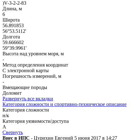
)V-3-2-2-83
Длина, м
6
Широта
56.891853
56°53.5112'
Долгота
59.666602
59°39.9961'
Высота над уровнем моря, м
-
Метод определения координат
С электронной карты
Погрешность измерений, м
-
Вмещающие породы
Доломит
Развернуть все вкладки
Категория сложности и спортивно-техническое описание
Категория сложности
н/к
Категория уязвимости/доступа
A
Свернуть
Внес в ИПС
- Цурихин Евгений 5 июня 2017 в 14:27