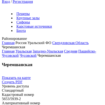
Вход
/
Регистрация
Пещеры
Крупные залы
Сифоны
Карстовые источники
Биота
Районирование
Главная
Россия
Уральский ФО
Свердловская Область
Черемшанская
Главная
Уральская
Западно-Уральская
Средняя
Пашийско-
Чусовской
Чусовской
Черемшанская
Черемшанская
Показать на карте
Создать PDF
Уровень доступа
Стандартный
Кадастровый номер
5653/5939-2
Альтернативный номер