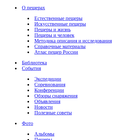
О пещерах
Естественные пещеры
Искусственные пещеры
Пещеры и жизнь
Пещеры и человек
Методика описания и исследования
Справочные материалы
Атлас пещер России
Библиотека
События
Экспедиции
Соревнования
Конференции
Обзоры снаряжения
Объявления
Новости
Полезные советы
Фото
Альбомы
Пещеры