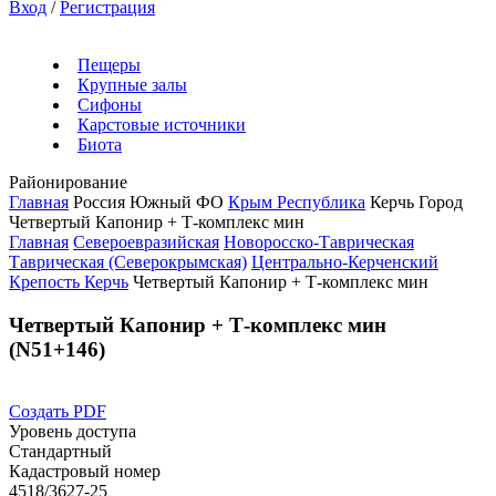
Вход
/
Регистрация
Пещеры
Крупные залы
Сифоны
Карстовые источники
Биота
Районирование
Главная
Россия
Южный ФО
Крым Республика
Керчь Город
Четвертый Капонир + Т-комплекс мин
Главная
Североевразийская
Новоросско-Таврическая
Таврическая (Северокрымская)
Центрально-Керченский
Крепость Керчь
Четвертый Капонир + Т-комплекс мин
Четвертый Капонир + Т-комплекс мин
(N51+146)
Создать PDF
Уровень доступа
Стандартный
Кадастровый номер
4518/3627-25