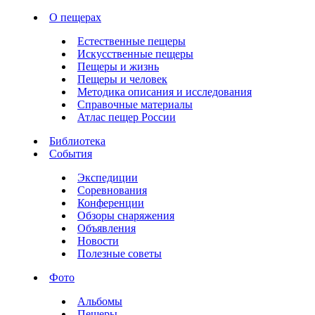
О пещерах
Естественные пещеры
Искусственные пещеры
Пещеры и жизнь
Пещеры и человек
Методика описания и исследования
Справочные материалы
Атлас пещер России
Библиотека
События
Экспедиции
Соревнования
Конференции
Обзоры снаряжения
Объявления
Новости
Полезные советы
Фото
Альбомы
Пещеры