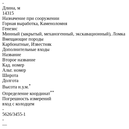
-
Длина, м
14315
Назначение при сооружении
Горная выработка, Каменоломня
Генезис
Минный (закрытый, механогенный, экскавационный), Ломка
Вмещающие породы
Карбонатные, Известняк
Дополнительные входы
Название
Второе название
Кад. номер
Альт. номер
Широта
Долгота
*
Высота н.у.м.
**
Определение координат
Погрешность измерений
вход с колодцем
-
5626/3455-1
-
—