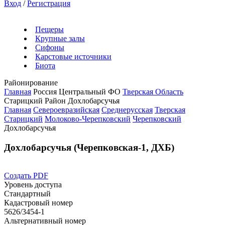
Вход
/
Регистрация
Пещеры
Крупные залы
Сифоны
Карстовые источники
Биота
Районирование
Главная
Россия
Центральный ФО
Тверская Область
Старицкий Район
Дохлобарсучья
Главная
Североевразийская
Среднерусская
Тверская
Старицкий
Молоково-Черепковский
Черепковский
Дохлобарсучья
Дохлобарсучья (Черепковская-1, ДХБ)
Создать PDF
Уровень доступа
Стандартный
Кадастровый номер
5626/3454-1
Альтернативный номер