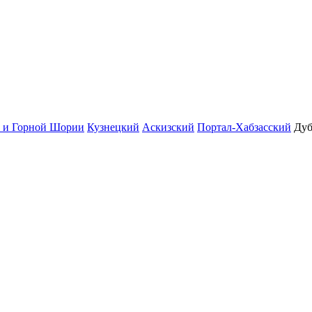
у и Горной Шории
Кузнецкий
Аскизский
Портал-Хабзасский
Дуб