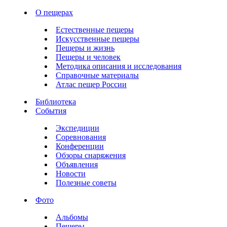
О пещерах
Естественные пещеры
Искусственные пещеры
Пещеры и жизнь
Пещеры и человек
Методика описания и исследования
Справочные материалы
Атлас пещер России
Библиотека
События
Экспедиции
Соревнования
Конференции
Обзоры снаряжения
Объявления
Новости
Полезные советы
Фото
Альбомы
Пещеры