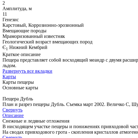
2
Амплитуда, м
11
Генезис
Карстовый, Коррозионно-эрозионный
Вмещающие породы
Мраморизованный известняк
Геологический возраст вмещающих пород
Є
Нижний Кембрий
1
Краткое описание
Пещера представляет собой восходящий меандр с двумя расшир
льдом.
Развернуть все вкладки
Карты
Карты пещеры
Основные карты
Пещера Дубль
План и разрез пещеры Дубль. Съемка март 2002. Величко С, Ш
Свернуть
Описание
Снежные и ледяные отложения
В нисходящем участке пещеры и понижениях привходовой части
На сводах привходового грота - скопления кристаллов атмогенн
Свернуть