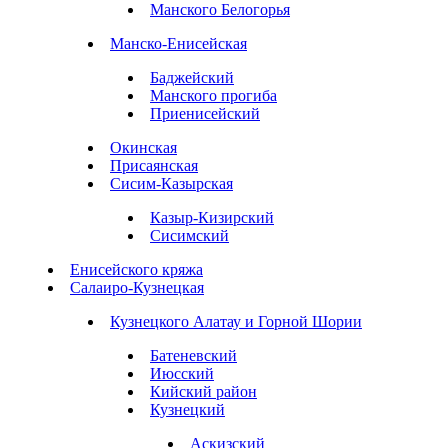
Манского Белогорья
Манско-Енисейская
Баджейский
Манского прогиба
Приенисейский
Окинская
Присаянская
Сисим-Казырская
Казыр-Кизирский
Сисимский
Енисейского кряжа
Салаиро-Кузнецкая
Кузнецкого Алатау и Горной Шории
Батеневский
Июсский
Кийский район
Кузнецкий
Аскизский