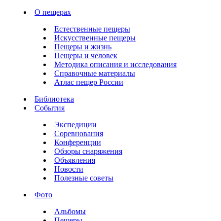
О пещерах
Естественные пещеры
Искусственные пещеры
Пещеры и жизнь
Пещеры и человек
Методика описания и исследования
Справочные материалы
Атлас пещер России
Библиотека
События
Экспедиции
Соревнования
Конференции
Обзоры снаряжения
Объявления
Новости
Полезные советы
Фото
Альбомы
Пещеры