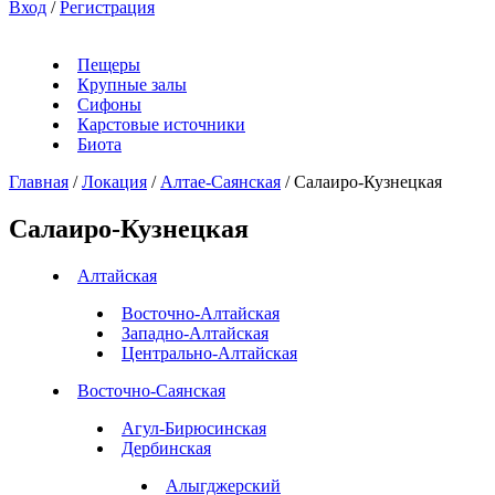
Вход
/
Регистрация
Пещеры
Крупные залы
Сифоны
Карстовые источники
Биота
Главная
/
Локация
/
Алтае-Саянская
/
Салаиро-Кузнецкая
Салаиро-Кузнецкая
Алтайская
Восточно-Алтайская
Западно-Алтайская
Центрально-Алтайская
Восточно-Саянская
Агул-Бирюсинская
Дербинская
Алыгджерский