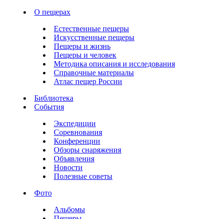
О пещерах
Естественные пещеры
Искусственные пещеры
Пещеры и жизнь
Пещеры и человек
Методика описания и исследования
Справочные материалы
Атлас пещер России
Библиотека
События
Экспедиции
Соревнования
Конференции
Обзоры снаряжения
Объявления
Новости
Полезные советы
Фото
Альбомы
Пещеры