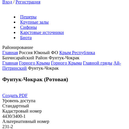
Вход
/
Регистрация
Пещеры
Крупные залы
Сифоны
Карстовые источники
Биота
Районирование
Главная
Россия
Южный ФО
Крым Республика
Бахчисарайский Район
Фунтук-Чокрак
Главная
Горного Крыма
Горного Крыма
Главной гряды
Ай-
Петринский
Фунтук-Чокрак
Фунтук-Чокрак (Ротовая)
Создать PDF
Уровень доступа
Стандартный
Кадастровый номер
4430/3400-1
Альтернативный номер
231-2