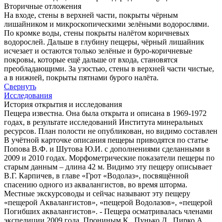
Вторичные отложения
На входе, стены в верхней части, покрыты чёрным
лишайником и микроскопическими зелёными водорослями.
По кромке воды, стены покрыты налётом коричневых
водорослей. Дальше в глубину пещеры, чёрный лишайник
исчезает и остаются только зелёные и буро-коричневые
покровы, которые ещё дальше от входа, становятся
преобладающими. За узостью, стены в верхней части чистые,
а в нижней, покрыты пятнами бурого налёта.
Свернуть
Исследования
История открытия и исследования
Пещера известна. Она была открыта и описана в 1969-1972
годах, в результате исследований Института минеральных
ресурсов. План полости не опубликован, но видимо составлен
В учётной карточке описания пещеры приводятся по статье
Попова В.Ф. и Шутова Ю.И. с дополнениями сделанными в
2009 и 2010 годах. Морфометрические показатели пещеры по
старым данным – длина 42 м. Видимо эту пещеру описывает
В.Г. Карпичев, в главе «Грот «Водолаз», посвящённой
спасению одного из аквалангистов, во время шторма.
Местные экскурсоводы и сейчас называют эту пещеру
«пещерой Аквалангистов», «пещерой Водолазов», «пещерой
Погибших аквалангистов». - Пещера осматривалась членами
экспедиции 2009 года, Прониным К., Пунько Д,, Пирко А.,