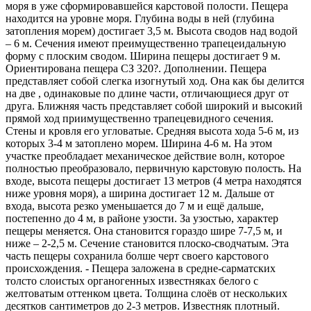
моря в уже сформировавшейся карстовой полости. Пещера
находится на уровне моря. Глубина воды в ней (глубина
затопления морем) достигает 3,5 м. Высота сводов над водой
– 6 м. Сечения имеют преимущественно трапецеидальную
форму с плоским сводом. Ширина пещеры достигает 9 м.
Ориентирована пещера СЗ 320?. Дополнении. Пещера
представляет собой слегка изогнутый ход. Она как бы делится
на две , одинаковые по длине части, отличающиеся друг от
друга. Ближняя часть представляет собой широкий и высокий
прямой ход приимущественно трапецевидного сечения.
Стены и кровля его угловатые. Средняя высота хода 5-6 м, из
которых 3-4 м затоплено морем. Ширина 4-6 м. На этом
участке преобладает механическое действие волн, которое
полностью преобразовало, первичную карстовую полость. На
входе, высота пещеры достигает 13 метров (4 метра находятся
ниже уровня моря), а ширина достигает 12 м. Дальше от
входа, высота резко уменьшается до 7 м и ещё дальше,
постепенно до 4 м, в районе узости. За узостью, характер
пещеры меняется. Она становится гораздо шире 7-7,5 м, и
ниже – 2-2,5 м. Сечение становится плоско-сводчатым. Эта
часть пещеры сохранила болше черт своего карстового
происхождения. - Пещера заложена в средне-сарматских
толсто слоистых органогенных известняках белого с
желтоватым оттенком цвета. Толщина слоёв от нескольких
десятков сантиметров до 2-3 метров. Известняк плотный.