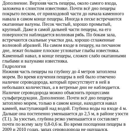
Дополнение. Верхняя часть пещеры, около самого входа,
заложена в слоистом известняке. Почти всё дно пещеры
покрыто песком, от привходовой части до начала каменного
навала в самом конце пещеры. Иногда в песке встречаются
окатанные валуны. Песок чистый, хорошо промытый,
крупный. Даже в самой дальней части пещеры, на его
поверхности наблюдается волновая рябь. По бокам зала,
встречаются скальные участки дна, хорошо сглаженные
волновой абразией. На самом входе в пещеру, на песчаном
дне, лежат большие плоские угловатые глыбы известняка.
Каменный навал, в конце пещеры, сложен слабо окатанными
глыбами и валунами известняка.
Гидрология
Нижняя часть пещеры на глубину до 4 метров затоплена
морем. Во время изучения пещеры в ней было отмечено
наличие сероводорода, который присутствует в ней в
небольших количествах, а в ветреные дни не наблюдается.
Наличие сероводорода можно объяснить процессами
сульфатредукции. Дополнение. Почти всё дно пещеры
затоплено морем, только в самом конце, находится навал
камней, выступающий над водой. Глубина воды на входе 4 м.
Дальше она постепенно уменьшается до 2,5 м, в районе узости
(Т.1). За узостью, глубина резко уменьшается и составляет
почти по всему залу 0,8-0,6 м. Во время посещения пещеры в
2009 и 2010 годах, запах сероводорода не ощущался.