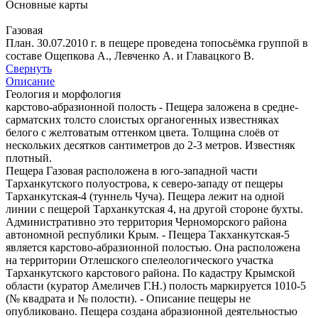
Основные карты
Газовая
План. 30.07.2010 г. в пещере проведена топосьёмка группой в
составе Ощепкова А., Левченко А. и Главацкого В.
Свернуть
Описание
Геология и морфология
карстово-абразионной полость - Пещера заложена в средне-
сарматских толсто слоистых органогенных известняках
белого с желтоватым оттенком цвета. Толщина слоёв от
нескольких десятков сантиметров до 2-3 метров. Известняк
плотный.
Пещера Газовая расположена в юго-западной части
Тарханкутского полуострова, к северо-западу от пещеры
Тарханкутская-4 (туннель Чуча). Пещера лежит на одной
линии с пещерой Тарханкутская 4, на другой стороне бухты.
Административно это территория Черноморского района
автономной республики Крым. - Пещера Такханкутская-5
является карстово-абразионной полостью. Она расположена
на территории Отлешского спелеологического участка
Тарханкутского карстового района. По кадастру Крымской
области (куратор Амеличев Г.Н.) полость маркируется 1010-5
(№ квадрата и № полости). - Описание пещеры не
опубликовано. Пещера создана абразионной деятельностью