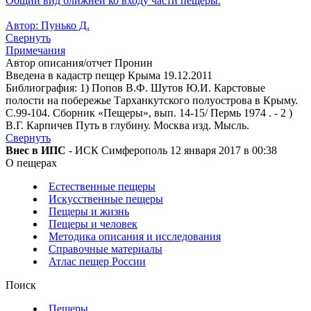
Общий вид ближней ко входу части пещеры.
Автор: Пунько Д.
Свернуть
Примечания
Автор описания/отчет Пронин
Введена в кадастр пещер Крыма 19.12.2011
Библиография: 1) Попов В.Ф. Шутов Ю.И. Карстовые
полости на побережье Тарханкутского полуострова в Крыму.
С.99-104. Сборник «Пещеры», вып. 14-15/ Пермь 1974 . - 2 )
В.Г. Карпичев Путь в глубину. Москва изд. Мысль.
Свернуть
Внес в ИПС
- ИСК Симферополь 12 января 2017 в 00:38
О пещерах
Естественные пещеры
Искусственные пещеры
Пещеры и жизнь
Пещеры и человек
Методика описания и исследования
Справочные материалы
Атлас пещер России
Поиск
Пещеры