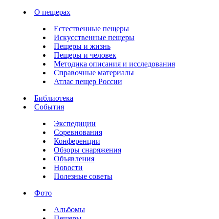
О пещерах
Естественные пещеры
Искусственные пещеры
Пещеры и жизнь
Пещеры и человек
Методика описания и исследования
Справочные материалы
Атлас пещер России
Библиотека
События
Экспедиции
Соревнования
Конференции
Обзоры снаряжения
Объявления
Новости
Полезные советы
Фото
Альбомы
Пещеры