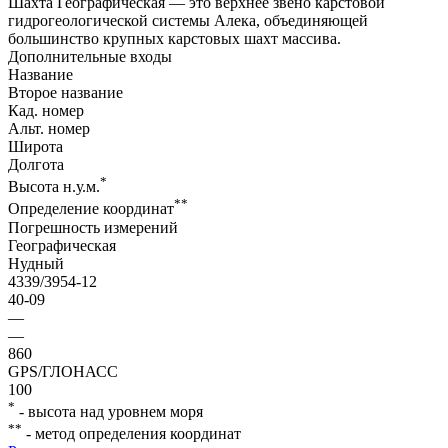
Шахта Географическая — это верхнее звено карстовой
гидрогеологической системы Алека, объединяющей
большинство крупных карстовых шахт массива.
Дополнительные входы
Название
Второе название
Кад. номер
Альт. номер
Широта
Долгота
*
Высота н.у.м.
**
Определение координат
Погрешность измерений
Географическая
Нудный
4339/3954-12
40-09
—
—
860
GPS/ГЛОНАСС
100
*
- высота над уровнем моря
**
- метод определения координат