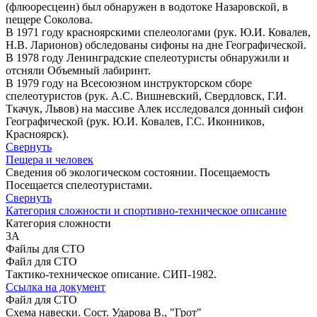
(флюоресцеин) был обнаружен в водотоке Назаровской, в
пещере Соколова.
В 1971 году красноярскими спелеологами (рук. Ю.И. Ковалев,
Н.В. Ларионов) обследованы сифоны на дне Географической.
В 1978 году Ленинградские спелеотуристы обнаружили и
отсняли Объемный лабиринт.
В 1979 году на Всесоюзном инструкторском сборе
спелеотуристов (рук. А.С. Вишневский, Свердловск, Г.И.
Ткачук, Львов) на массиве Алек исследовался донный сифон
Географической (рук. Ю.И. Ковалев, Г.С. Иконников,
Красноярск).
Свернуть
Пещера и человек
Сведения об экологическом состоянии. Посещаемость
Посещается спелеотуристами.
Свернуть
Категория сложности и спортивно-техническое описание
Категория сложности
3А
Файлы для СТО
Файл для СТО
Тактико-техническое описание. СИП-1982.
Ссылка на документ
Файл для СТО
Схема навески. Сост. Ударова В., "Грот"