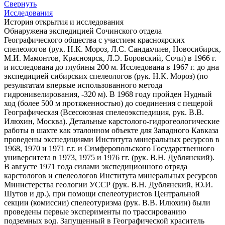
Свернуть
Исследования
История открытия и исследования
Обнаружена экспедицией Сочинского отдела
Географического общества с участием красноярских
спелеологов (рук. Н.К. Мороз, Л.С. Сандахчиев, Новосибирск,
М.И. Мамонтов, Красноярск, Л.Э. Боровский, Сочи) в 1966 г.
и исследована до глубины 200 м. Исследована в 1967 г. до дна
экспедицией сибирских спелеологов (рук. Н.К. Мороз) (по
результатам впервые использованного метода
гидронивелирования, -320 м). В 1968 году пройден Нудный
ход (более 500 м протяженностью) до соединения с пещерой
Географическая (Всесоюзная спелеоэкспедиция, рук. В.В.
Илюхин, Москва). Детальные карстолого-гидрогеологические
работы в шахте как эталонном объекте для Западного Кавказа
проведены экспедициями Института минеральных ресурсов в
1968, 1970 и 1971 г.г. и Симферопольского Государственного
университета в 1973, 1975 и 1976 гг. (рук. В.Н. Дублянский).
В августе 1971 года силами экспедиционного отряда
карстологов и спелеологов Института минеральных ресурсов
Министерства геологии УССР (рук. В.Н. Дублянский, Ю.И.
Шутов и др.), при помощи спелеотуристов Центральной
секции (комиссии) спелеотуризма (рук. В.В. Илюхин) были
проведены первые эксперименты по трассированию
подземных вод. Запущенный в Географической краситель