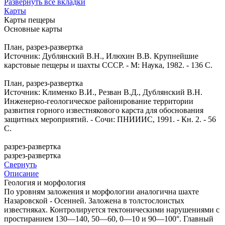
Развернуть все вкладки
Карты
Карты пещеры
Основные карты
План, разрез-развертка
Источник: Дублянский В.Н., Илюхин В.В. Крупнейшие
карстовые пещеры и шахты СССР. - М: Наука, 1982. - 136 С.
План, разрез-развертка
Источник: Клименко В.И., Резван В.Д., Дублянский В.Н.
Инженерно-геологическое районирование территории
развития горного известнякового карста для обоснования
защитных мероприятий. - Сочи: ПНИИИС, 1991. - Кн. 2. - 56
С.
разрез-развертка
разрез-развертка
Свернуть
Описание
Геология и морфология
По уровням заложения и морфологии аналогична шахте
Назаровской - Осенней. Заложена в толстослоистых
известняках. Контролируется тектоническими нарушениями с
простиранием 130—140, 50—60, 0—10 и 90—100°. Главный