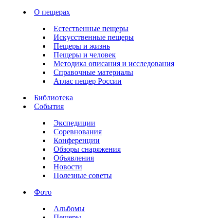
О пещерах
Естественные пещеры
Искусственные пещеры
Пещеры и жизнь
Пещеры и человек
Методика описания и исследования
Справочные материалы
Атлас пещер России
Библиотека
События
Экспедиции
Соревнования
Конференции
Обзоры снаряжения
Объявления
Новости
Полезные советы
Фото
Альбомы
Пещеры