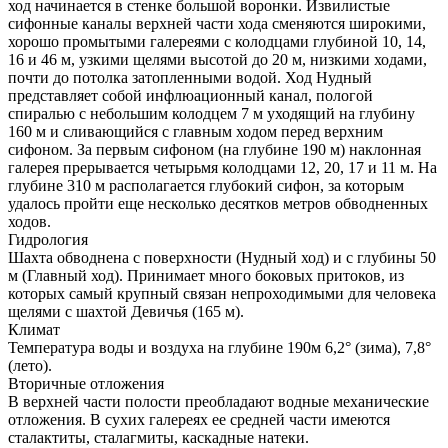
ход начинается в стенке большой воронки. Извилистые
сифонные каналы верхней части хода сменяются широкими,
хорошо промытыми галереями с колодцами глубиной 10, 14,
16 и 46 м, узкими щелями высотой до 20 м, низкими ходами,
почти до потолка затопленными водой. Ход Нудный
представляет собой инфлюационный канал, пологой
спиралью с небольшим колодцем 7 м уходящий на глубину
160 м и сливающийся с главным ходом перед верхним
сифоном. За первым сифоном (на глубине 190 м) наклонная
галерея прерывается четырьмя колодцами 12, 20, 17 и 11 м. На
глубине 310 м располагается глубокий сифон, за которым
удалось пройти еще несколько десятков метров обводненных
ходов.
Гидрология
Шахта обводнена с поверхности (Нудный ход) и с глубины 50
м (Главный ход). Принимает много боковых притоков, из
которых самый крупный связан непроходимыми для человека
щелями с шахтой Девичья (165 м).
Климат
Температура воды и воздуха на глубине 190м 6,2° (зима), 7,8°
(лето).
Вторичные отложения
В верхней части полости преобладают водные механические
отложения. В сухих галереях ее средней части имеются
сталактиты, сталагмиты, каскадные натеки.