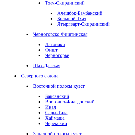
Тхач-Скирдинский
Ачешбок-Бамбакский
Большой Тхач
Ятыргварт-Скирдинский
Черногорско-Фиштинская
Лагонаки
Фишт
Черногорье
Шах-Дагская
Северного склона
Восточной полосы куэст
Баксанский
Восточно-Фиагдонский
Инал
Сары-Тала
Хаймаша
Черекский
Западной полосы куэст