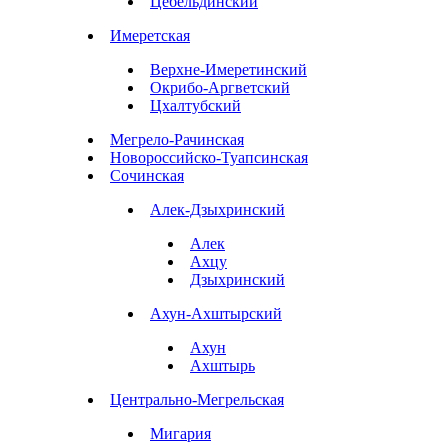
Цебельдинский
Имеретская
Верхне-Имеретинский
Окрибо-Аргветский
Цхалтубский
Мегрело-Рачинская
Новороссийско-Туапсинская
Сочинская
Алек-Дзыхринский
Алек
Ахцу
Дзыхринский
Ахун-Ахштырский
Ахун
Ахштырь
Центрально-Мегрельская
Мигария