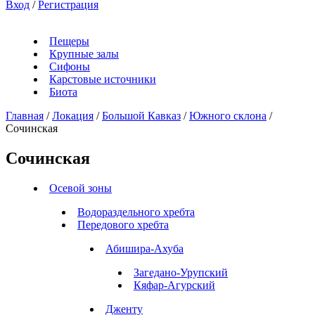
Вход
/
Регистрация
Пещеры
Крупные залы
Сифоны
Карстовые источники
Биота
Главная
/
Локация
/
Большой Кавказ
/
Южного склона
/
Сочинская
Сочинская
Осевой зоны
Водораздельного хребта
Передового хребта
Абишира-Ахуба
Загедано-Урупский
Кяфар-Агурский
Дженту