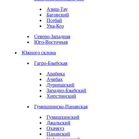
Азиш-Тау
Баговский
Псебай
Уна-Коз
Северо-Западная
Юго-Восточная
Южного склона
Гагро-Бзыбская
Арабика
Ачибах
Дурипшский
Западно-Бзыбский
Хипстинский
Гумишхинско-Панавская
Гумишхинский
Джальский
Охачкуэ
Панавский