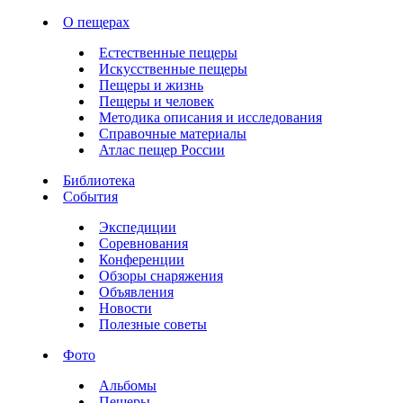
О пещерах
Естественные пещеры
Искусственные пещеры
Пещеры и жизнь
Пещеры и человек
Методика описания и исследования
Справочные материалы
Атлас пещер России
Библиотека
События
Экспедиции
Соревнования
Конференции
Обзоры снаряжения
Объявления
Новости
Полезные советы
Фото
Альбомы
Пещеры