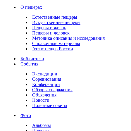
О пещерах
Естественные пещеры
Искусственные пещеры
Пещеры и жизнь
Пещеры и человек
Методика описания и исследования
Справочные материалы
Атлас пещер России
Библиотека
События
Экспедиции
Соревнования
Конференции
Обзоры снаряжения
Объявления
Новости
Полезные советы
Фото
Альбомы
Пещеры