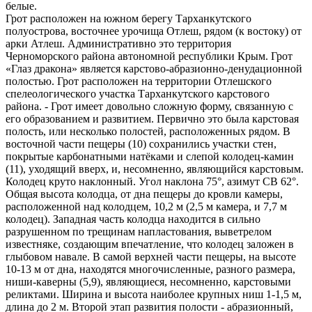
белые.
Грот расположен на южном берегу Тарханкутского
полуострова, восточнее урочища Отлеш, рядом (к востоку) от
арки Атлеш. Административно это территория
Черноморского района автономной республики Крым. Грот
«Глаз дракона» является карстово-абразионно-денудационной
полостью. Грот расположен на территории Отлешского
спелеологического участка Тарханкутского карстового
района. - Грот имеет довольно сложную форму, связанную с
его образованием и развитием. Первично это была карстовая
полость, или несколько полостей, расположенных рядом. В
восточной части пещеры (10) сохранились участки стен,
покрытые карбонатными натёками и слепой колодец-камин
(11), уходящий вверх, и, несомненно, являющийся карстовым.
Колодец круто наклонный. Угол наклона 75°, азимут СВ 62°.
Общая высота колодца, от дна пещеры до кровли камеры,
расположенной над колодцем, 10,2 м (2,5 м камера, и 7,7 м
колодец). Западная часть колодца находится в сильно
разрушенном по трещинам напластования, выветрелом
известняке, создающим впечатление, что колодец заложен в
глыбовом навале. В самой верхней части пещеры, на высоте
10-13 м от дна, находятся многочисленные, разного размера,
ниши-каверны (5,9), являющиеся, несомненно, карстовыми
реликтами. Ширина и высота наиболее крупных ниш 1-1,5 м,
длина до 2 м. Второй этап развития полости - абразионный,