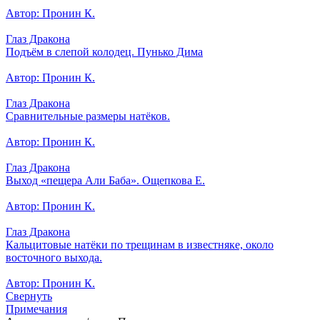
Автор: Пронин К.
Глаз Дракона
Подъём в слепой колодец. Пунько Дима
Автор: Пронин К.
Глаз Дракона
Сравнительные размеры натёков.
Автор: Пронин К.
Глаз Дракона
Выход «пещера Али Баба». Ощепкова Е.
Автор: Пронин К.
Глаз Дракона
Кальцитовые натёки по трещинам в известняке, около
восточного выхода.
Автор: Пронин К.
Свернуть
Примечания