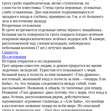
грота грубо параболическая, мелко ступенчатая, по
слоистости известняка. Стены грота неровные, угловатые,
слабо сглаженные. Дно наклонное поднимающееся от
западного входа в глубину, примерно на 3 м, и от большого
зала к восточному выходу.
Вторичные отложения
В гроте встречаются отдельные пятна чёрного лишайника.
Большая часть поверхности грота покрыта бледно-зелёным
покровом микроскопических зелёных водорослей. В камере,
расположенной над слепым колодцем, наблюдалась
небольшая колония (7 шт.) летучих мышей.
Свернуть
Исследования
История открытия и исследования
Грот широко известен людям, и демонстрируется во время
лодочных экскурсий. Туристам его показывают с моря.
Большой вход и полость за ним называют «Глаз дракона»,
восточный, маленький вход и полость за ним – «пещера Али
Бабы», то, что пещеры соединяются между собой, тоже
рассказывают. Названия, в общем, то типичные для пещер.
Название «Глаз дракона» дано потому, что с моря, этот вход и
арка Атлеша, расположенная рядом, действительно
напоминают огромные глазницы, а «Али Баба», это вообще
классическое название пещер во всём мире. Но описаний
грота в литературе нет. - Грот был задокументирован