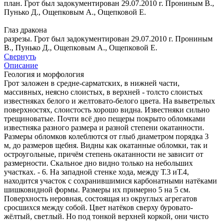
план. Грот был задокументирован 29.07.2010 г. Прониным В.,
Пунько Д., Ощепковым А., Ощепковой Е.
Глаз дракона
разрезы. Грот был задокументирован 29.07.2010 г. Прониным
В., Пунько Д., Ощепковым А., Ощепковой Е.
Свернуть
Описание
Геология и морфология
Грот заложен в средне-сарматских, в нижней части,
массивных, неясно слоистых, в верхней - толсто слоистых
известняках белого и желтовато-белого цвета. На выветрелых
поверхностях, слоистость хорошо видна. Известняки сильно
трещиноватые. Почти всё дно пещеры покрыто обломками
известняка разного размера и разной степени окатанности.
Размеры обломков колеблются от глыб диаметром порядка 3
м, до размеров щебня. Видны как окатанные обломки, так и
остроугольные, причём степень окатанности не зависит от
размерности. Скальное дно видно только на небольших
участках. - 6. На западной стенке хода, между Т.3 иТ.4,
находится участок с сохранившимися карбонатными натёками
шишковидной формы. Размеры их примерно 5 на 5 см.
Поверхность неровная, состоящая из округлых агрегатов
сросшихся между собой. Цвет натёков сверху буровато-
жёлтый, светлый. Но под тонкой верхней коркой, они чисто