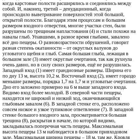
когда карстовые полости расширялись и соединялись между
собой. И, наконец, третий – денудационный, когда
происходило выветривание поверхностей этой большой,
открытой полости. Благодаря этим процессам и большим
размером входного отверстия, многие участки стен, были
разрушены по трещинам напластования (4) и стали похожи на
навалы глыб. Упавшими, в разное время глыбами, завалено
всё дно пещеры. О разновозрастности обрушений, говорит
разная степень окатанности – от округлых валунов до
угловатого щебня и глыб. Самая большая глыба, лежащая в
большом зале (3) имеет округлые очертания, так как рухнула
очень давно, но в силу своих размеров, ещё не разрушилась.
Западный вход (1) имеет грандиозные размеры. Ширина его
по дну 13 м, высота 10,2 м. Восточный вход (2), имеет гораздо
меньшие размеры, порядка 1,7 на 1,7 м и угловатые очертания.
Дно его заложено примерно на 6 м выше западного входа.
Видимо вход более молодой. В северной части пещеры,
находится не широкий и низкий ход, оканчивающийся
глыбовым завалом (6). В западной стенке его, расположено
совсем низкое и узкое тупиковое ответвление (7). В западной
стенке большого входного зала, просматривается большая
трещина (8), раскрытая в начале, по которой видимо,
закладывалась поперечная часть пещеры. Максимальная
высота пещеры 13 м наблюдается в большом привходовом
зале. Максимальная ширина пещеры – 18 м, там же. Кровля