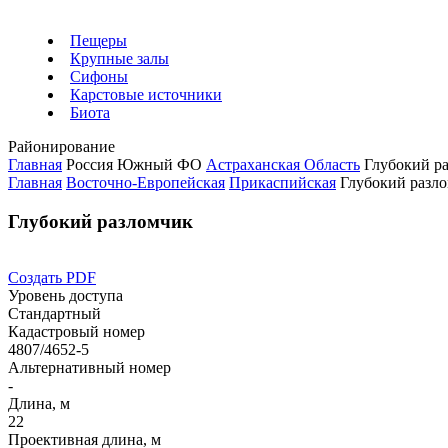
Пещеры
Крупные залы
Сифоны
Карстовые источники
Биота
Районирование
Главная
Россия
Южный ФО
Астраханская Область
Глубокий р
Главная
Восточно-Европейская
Прикаспийская
Глубокий разл
Глубокий разломчик
Создать PDF
Уровень доступа
Стандартный
Кадастровый номер
4807/4652-5
Альтернативный номер
-
Длина, м
22
Проективная длина, м