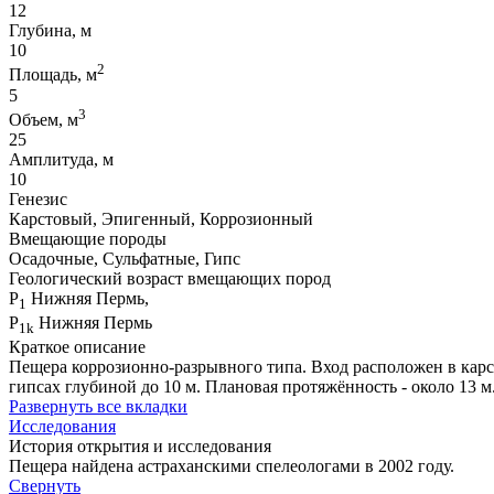
12
Глубина, м
10
2
Площадь, м
5
3
Объем, м
25
Амплитуда, м
10
Генезис
Карстовый, Эпигенный, Коррозионный
Вмещающие породы
Осадочные, Сульфатные, Гипс
Геологический возраст вмещающих пород
P
Нижняя Пермь,
1
P
Нижняя Пермь
1k
Краткое описание
Пещера коррозионно-разрывного типа. Вход расположен в карс
гипсах глубиной до 10 м. Плановая протяжённость - около 13 м
Развернуть все вкладки
Исследования
История открытия и исследования
Пещера найдена астраханскими спелеологами в 2002 году.
Свернуть