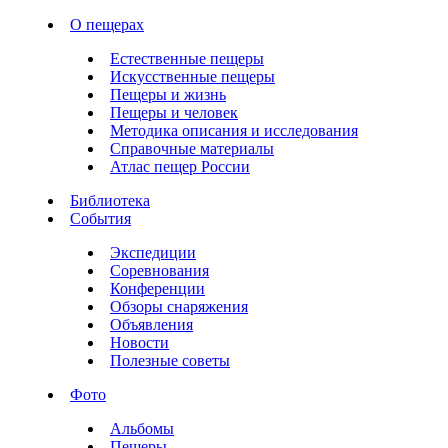
О пещерах
Естественные пещеры
Искусственные пещеры
Пещеры и жизнь
Пещеры и человек
Методика описания и исследования
Справочные материалы
Атлас пещер России
Библиотека
События
Экспедиции
Соревнования
Конференции
Обзоры снаряжения
Объявления
Новости
Полезные советы
Фото
Альбомы
Пещеры