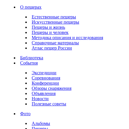
О пещерах
Естественные пещеры
Искусственные пещеры
Пещеры и жизнь
Пещеры и человек
Методика описания и исследования
Справочные материалы
Атлас пещер России
Библиотека
События
Экспедиции
Соревнования
Конференции
Обзоры снаряжения
Объявления
Новости
Полезные советы
Фото
Альбомы
Пещеры