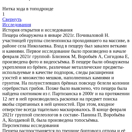
Нитка хода в топодроиде
1
Свернуть
Исследования
История открытия и исследования
Пещера обнаружена в январе 2021г. Почиваловой Н.
участницей группы спелеопоиска проходившего на массиве, в
районе села Николаевка. Вход в пещеру был завален ветками
и камнями. Первое исследование было произведено в начале
февраля 2021г группой- Близнюк М, Воробьёв А, Сигидова Е,
произведена фото и видеосъёмка. В пещере были обнаружены
укрепления из брёвен, различные металлические предметы-
используемые в качестве подпорок, следы расширения
узостей и множество мешков, наполненных камнями и
грунтом. На полуистлевших брёвнах повсюду белели колонии
серебристых грибов. Позже было выяснено, что пещера была
найдена охотником из г. Партизанска в 2000г и на протяжении
12 лет в ней производились раскопки на предмет поиска
якобы спрятанных в ней ценностей. При этом, входное
отверстие всегда тщательно маскировалось. В конце февраля
2021г группой спелеологов в составе- Панина П, Воробьёва
А, Колдаевой В, была произведена топосъёмка.
Перспективы исследования
Пещера распространяется по трещине бортового отпора и её