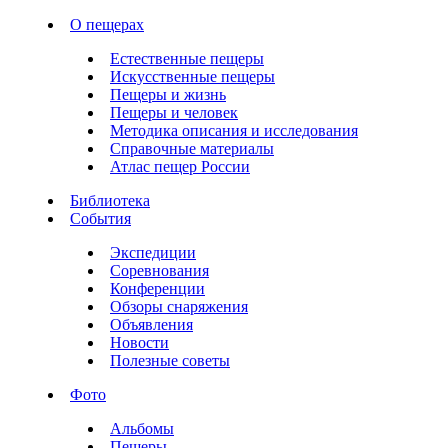
О пещерах
Естественные пещеры
Искусственные пещеры
Пещеры и жизнь
Пещеры и человек
Методика описания и исследования
Справочные материалы
Атлас пещер России
Библиотека
События
Экспедиции
Соревнования
Конференции
Обзоры снаряжения
Объявления
Новости
Полезные советы
Фото
Альбомы
Пещеры