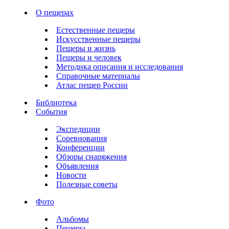
О пещерах
Естественные пещеры
Искусственные пещеры
Пещеры и жизнь
Пещеры и человек
Методика описания и исследования
Справочные материалы
Атлас пещер России
Библиотека
События
Экспедиции
Соревнования
Конференции
Обзоры снаряжения
Объявления
Новости
Полезные советы
Фото
Альбомы
Пещеры