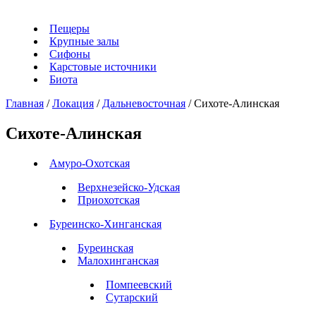
Пещеры
Крупные залы
Сифоны
Карстовые источники
Биота
Главная
/
Локация
/
Дальневосточная
/
Сихоте-Алинская
Сихоте-Алинская
Амуро-Охотская
Верхнезейско-Удская
Приохотская
Буреинско-Хинганская
Буреинская
Малохинганская
Помпеевский
Сутарский