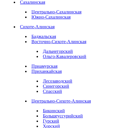
Сахалинская
Центрально-Сахалинская
Южно-Сахалинская
Сихоте-Алинская
Баджальская
Восточно-Сихоте-Алинская
Дальнегорский
Ольго-Кавалеровский
Приамурская
Приханкайская
Лесозаводский
Синегорский
Спасский
Центрально-Сихоте-Алинская
Бикинский
Большеуссурийский
Гурский
Хорский