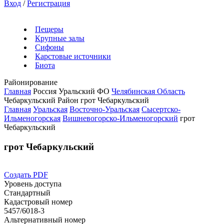
Вход
/
Регистрация
Пещеры
Крупные залы
Сифоны
Карстовые источники
Биота
Районирование
Главная
Россия
Уральский ФО
Челябинская Область
Чебаркульский Район
грот Чебаркульский
Главная
Уральская
Восточно-Уральская
Сысертско-
Ильменогорская
Вишневогорско-Ильменогорский
грот
Чебаркульский
грот Чебаркульский
Создать PDF
Уровень доступа
Стандартный
Кадастровый номер
5457/6018-3
Альтернативный номер