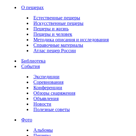
О пещерах
Естественные пещеры
Искусственные пещеры
Пещеры и жизнь
Пещеры и человек
Методика описания и исследования
Справочные материалы
Атлас пещер России
Библиотека
События
Экспедиции
Соревнования
Конференции
Обзоры снаряжения
Объявления
Новости
Полезные советы
Фото
Альбомы
Пещеры