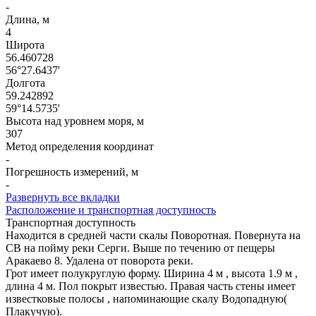
-
Длина, м
4
Широта
56.460728
56°27.6437'
Долгота
59.242892
59°14.5735'
Высота над уровнем моря, м
307
Метод определения координат
-
Погрешность измерений, м
-
Развернуть все вкладки
Расположение и транспортная доступность
Транспортная доступность
Находится в средней части скалы Поворотная. Повернута на
СВ на пойму реки Серги. Выше по течению от пещеры
Аракаево 8. Удалена от поворота реки.
Грот имеет полукруглую форму. Ширина 4 м , высота 1.9 м ,
длина 4 м. Пол покрыт известью. Правая часть стены имеет
известковые полосы , напоминающие скалу Водопадную(
Плакучую).