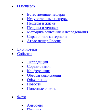
О пещерах
Естественные пещеры
Искусственные пещеры
Пещеры и жизнь
Пещеры и человек
Методика описания и исследования
Справочные материалы
Атлас пещер России
Библиотека
События
Экспедиции
Соревнования
Конференции
Обзоры снаряжения
Объявления
Новости
Полезные советы
Фото
Альбомы
Пещеры