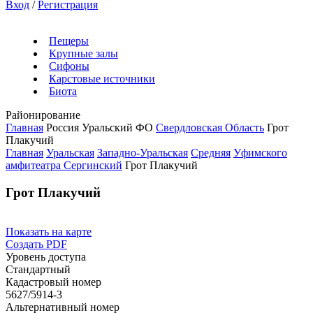
Вход
/
Регистрация
Пещеры
Крупные залы
Сифоны
Карстовые источники
Биота
Районирование
Главная
Россия
Уральский ФО
Свердловская Область
Грот
Плакучий
Главная
Уральская
Западно-Уральская
Средняя
Уфимского
амфитеатра
Сергинский
Грот Плакучий
Грот Плакучий
Показать на карте
Создать PDF
Уровень доступа
Стандартный
Кадастровый номер
5627/5914-3
Альтернативный номер