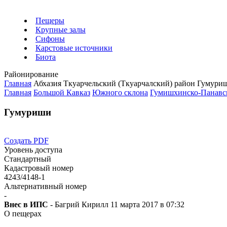
Пещеры
Крупные залы
Сифоны
Карстовые источники
Биота
Районирование
Главная
Абхазия
Ткуарчельский (Ткуарчалский) район
Гумури
Главная
Большой Кавказ
Южного склона
Гумишхинско-Панавс
Гумуриши
Создать PDF
Уровень доступа
Стандартный
Кадастровый номер
4243/4148-1
Альтернативный номер
-
Внес в ИПС
- Багрий Кирилл 11 марта 2017 в 07:32
О пещерах