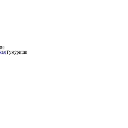
ши
кая
Гумуриши