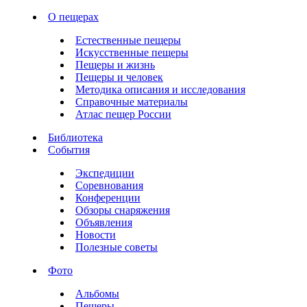
О пещерах
Естественные пещеры
Искусственные пещеры
Пещеры и жизнь
Пещеры и человек
Методика описания и исследования
Справочные материалы
Атлас пещер России
Библиотека
События
Экспедиции
Соревнования
Конференции
Обзоры снаряжения
Объявления
Новости
Полезные советы
Фото
Альбомы
Пещеры