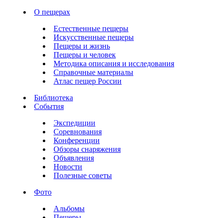
О пещерах
Естественные пещеры
Искусственные пещеры
Пещеры и жизнь
Пещеры и человек
Методика описания и исследования
Справочные материалы
Атлас пещер России
Библиотека
События
Экспедиции
Соревнования
Конференции
Обзоры снаряжения
Объявления
Новости
Полезные советы
Фото
Альбомы
Пещеры