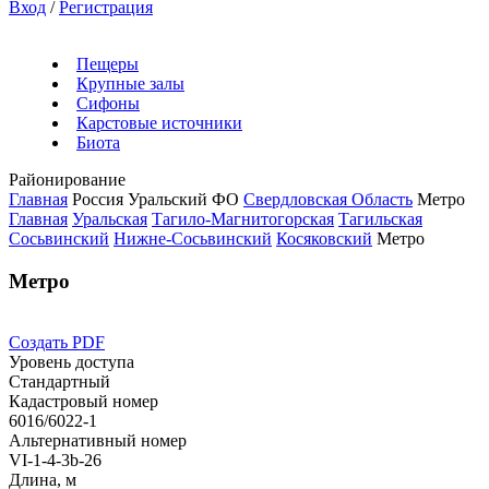
Вход
/
Регистрация
Пещеры
Крупные залы
Сифоны
Карстовые источники
Биота
Районирование
Главная
Россия
Уральский ФО
Свердловская Область
Метро
Главная
Уральская
Тагило-Магнитогорская
Тагильская
Сосьвинский
Нижне-Сосьвинский
Косяковский
Метро
Метро
Создать PDF
Уровень доступа
Стандартный
Кадастровый номер
6016/6022-1
Альтернативный номер
VI-1-4-3b-26
Длина, м