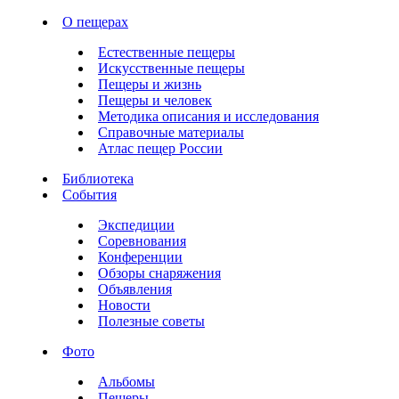
О пещерах
Естественные пещеры
Искусственные пещеры
Пещеры и жизнь
Пещеры и человек
Методика описания и исследования
Справочные материалы
Атлас пещер России
Библиотека
События
Экспедиции
Соревнования
Конференции
Обзоры снаряжения
Объявления
Новости
Полезные советы
Фото
Альбомы
Пещеры