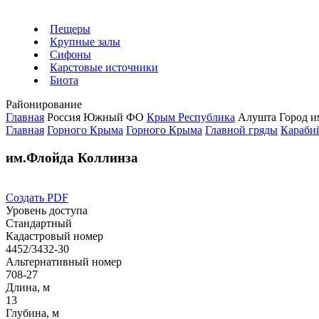
Пещеры
Крупные залы
Сифоны
Карстовые источники
Биота
Районирование
Главная
Россия
Южный ФО
Крым Республика
Алушта Город
и
Главная
Горного Крыма
Горного Крыма
Главной гряды
Караби
им.Флойда Коллинза
Создать PDF
Уровень доступа
Стандартный
Кадастровый номер
4452/3432-30
Альтернативный номер
708-27
Длина, м
13
Глубина, м