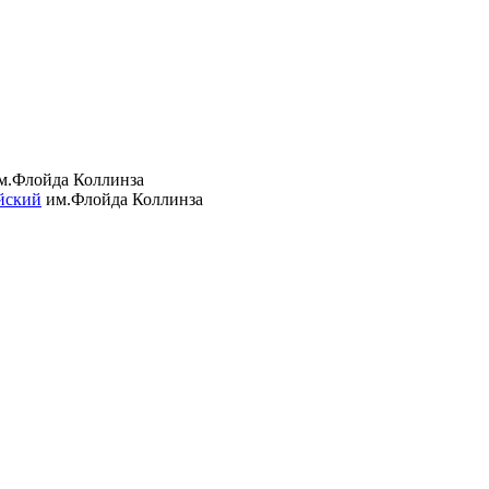
м.Флойда Коллинза
йский
им.Флойда Коллинза