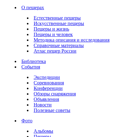
О пещерах
Естественные пещеры
Искусственные пещеры
Пещеры и жизнь
Пещеры и человек
Методика описания и исследования
Справочные материалы
Атлас пещер России
Библиотека
События
Экспедиции
Соревнования
Конференции
Обзоры снаряжения
Объявления
Новости
Полезные советы
Фото
Альбомы
Пещеры