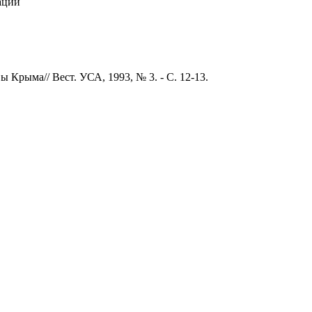
ации
Крыма// Вест. УСА, 1993, № 3. - С. 12-13.