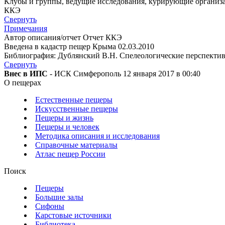
Клубы и группы, ведущие исследования, курирующие организ
ККЭ
Свернуть
Примечания
Автор описания/отчет Отчет ККЭ
Введена в кадастр пещер Крыма 02.03.2010
Библиография: Дублянский В.Н. Спелеологические перспективы 
Свернуть
Внес в ИПС
- ИСК Симферополь 12 января 2017 в 00:40
О пещерах
Естественные пещеры
Искусственные пещеры
Пещеры и жизнь
Пещеры и человек
Методика описания и исследования
Справочные материалы
Атлас пещер России
Поиск
Пещеры
Большие залы
Сифоны
Карстовые источники
Библиотека