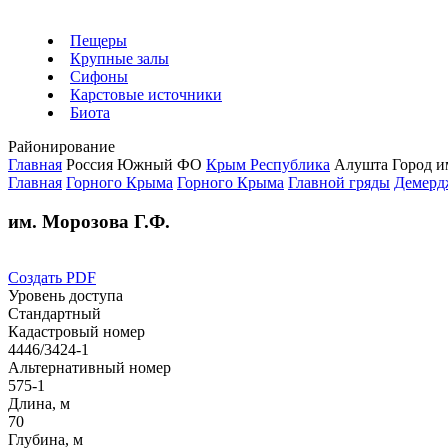
Пещеры
Крупные залы
Сифоны
Карстовые источники
Биота
Районирование
Главная
Россия
Южный ФО
Крым Республика
Алушта Город
и
Главная
Горного Крыма
Горного Крыма
Главной гряды
Демерд
им. Морозова Г.Ф.
Создать PDF
Уровень доступа
Стандартный
Кадастровый номер
4446/3424-1
Альтернативный номер
575-1
Длина, м
70
Глубина, м