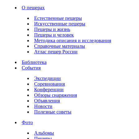
О пещерах
Естественные пещеры
Искусственные пещеры
Пещеры и жизнь
Пещеры и человек
Методика описания и исследования
Справочные материалы
Атлас пещер России
Библиотека
События
Экспедиции
Соревнования
Конференции
Обзоры снаряжения
Объявления
Новости
Полезные советы
Фото
Альбомы
Пещеры