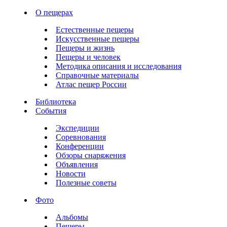
О пещерах
Естественные пещеры
Искусственные пещеры
Пещеры и жизнь
Пещеры и человек
Методика описания и исследования
Справочные материалы
Атлас пещер России
Библиотека
События
Экспедиции
Соревнования
Конференции
Обзоры снаряжения
Объявления
Новости
Полезные советы
Фото
Альбомы
Пещеры