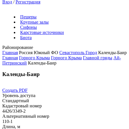
Вход
/
Регистрация
Пещеры
Крупные залы
Сифоны
Карстовые источники
Биота
Районирование
Главная
Россия
Южный ФО
Севастополь Город
Календы-Баир
Главная
Горного Крыма
Горного Крыма
Главной гряды
Ай-
Петринский
Календы-Баир
Календы-Баир
Создать PDF
Уровень доступа
Стандартный
Кадастровый номер
4426/3349-2
Альтернативный номер
110-1
Длина, м