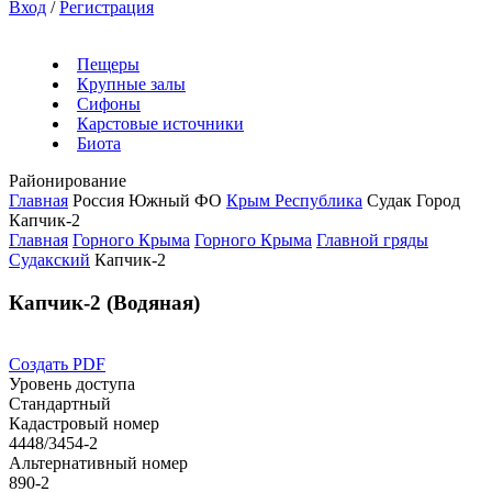
Вход
/
Регистрация
Пещеры
Крупные залы
Сифоны
Карстовые источники
Биота
Районирование
Главная
Россия
Южный ФО
Крым Республика
Судак Город
Капчик-2
Главная
Горного Крыма
Горного Крыма
Главной гряды
Судакский
Капчик-2
Капчик-2 (Водяная)
Создать PDF
Уровень доступа
Стандартный
Кадастровый номер
4448/3454-2
Альтернативный номер
890-2