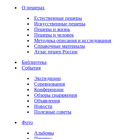
О пещерах
Естественные пещеры
Искусственные пещеры
Пещеры и жизнь
Пещеры и человек
Методика описания и исследования
Справочные материалы
Атлас пещер России
Библиотека
События
Экспедиции
Соревнования
Конференции
Обзоры снаряжения
Объявления
Новости
Полезные советы
Фото
Альбомы
Пещеры