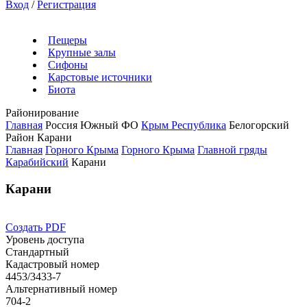
Вход
/
Регистрация
Пещеры
Крупные залы
Сифоны
Карстовые источники
Биота
Районирование
Главная
Россия
Южный ФО
Крым Республика
Белогорский
Район
Карани
Главная
Горного Крыма
Горного Крыма
Главной гряды
Карабийский
Карани
Карани
Создать PDF
Уровень доступа
Стандартный
Кадастровый номер
4453/3433-7
Альтернативный номер
704-2