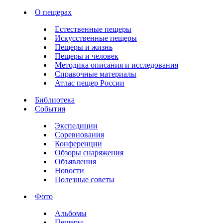
О пещерах
Естественные пещеры
Искусственные пещеры
Пещеры и жизнь
Пещеры и человек
Методика описания и исследования
Справочные материалы
Атлас пещер России
Библиотека
События
Экспедиции
Соревнования
Конференции
Обзоры снаряжения
Объявления
Новости
Полезные советы
Фото
Альбомы
Пещеры