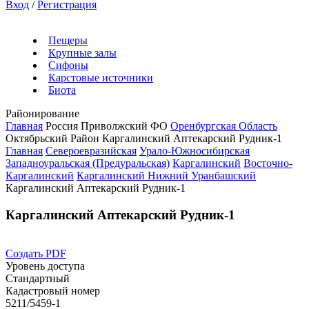
Вход
/
Регистрация
Пещеры
Крупные залы
Сифоны
Карстовые источники
Биота
Районирование
Главная
Россия
Приволжский ФО
Оренбургская Область
Октябрьский Район
Каргалинский Аптекарский Рудник-1
Главная
Североевразийская
Урало-Южносибирская
Западноуральская (Предуральская)
Каргалинский
Восточно-
Каргалинский
Каргалинский Нижний Уранбашский
Каргалинский Аптекарский Рудник-1
Каргалинский Аптекарский Рудник-1
Создать PDF
Уровень доступа
Стандартный
Кадастровый номер
5211/5459-1