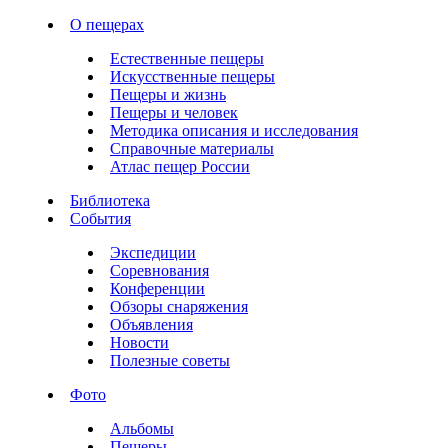
О пещерах
Естественные пещеры
Искусственные пещеры
Пещеры и жизнь
Пещеры и человек
Методика описания и исследования
Справочные материалы
Атлас пещер России
Библиотека
События
Экспедиции
Соревнования
Конференции
Обзоры снаряжения
Объявления
Новости
Полезные советы
Фото
Альбомы
Пещеры