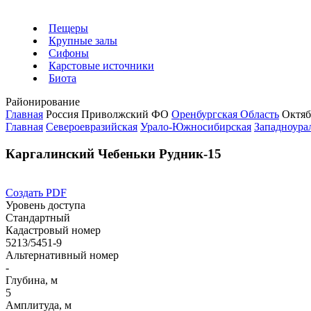
Пещеры
Крупные залы
Сифоны
Карстовые источники
Биота
Районирование
Главная
Россия
Приволжский ФО
Оренбургская Область
Октяб
Главная
Североевразийская
Урало-Южносибирская
Западноурал
Каргалинский Чебеньки Рудник-15
Создать PDF
Уровень доступа
Стандартный
Кадастровый номер
5213/5451-9
Альтернативный номер
-
Глубина, м
5
Амплитуда, м