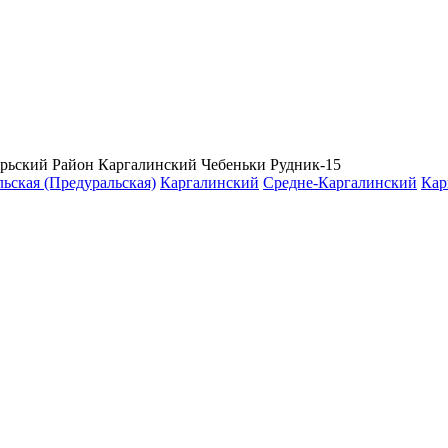
рьский Район
Каргалинский Чебеньки Рудник-15
ьская (Предуральская)
Каргалинский
Средне-Каргалинский
Кар