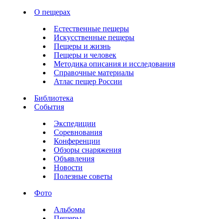
О пещерах
Естественные пещеры
Искусственные пещеры
Пещеры и жизнь
Пещеры и человек
Методика описания и исследования
Справочные материалы
Атлас пещер России
Библиотека
События
Экспедиции
Соревнования
Конференции
Обзоры снаряжения
Объявления
Новости
Полезные советы
Фото
Альбомы
Пещеры